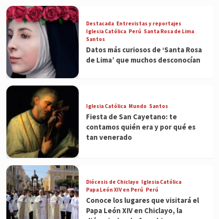
Destacada
Entrevistas y reportajes
Iglesia Católica
Perú
Santa Rosa de Lima
Santos
Datos más curiosos de ‘Santa Rosa
de Lima’ que muchos desconocían
Iglesia Católica
Mundo
Santos
Fiesta de San Cayetano: te
contamos quién era y por qué es
tan venerado
Diócesis de Chiclayo
Iglesia Católica
Papa León XIV en Perú
Perú
Conoce los lugares que visitará el
Papa León XIV en Chiclayo, la