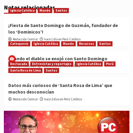
Notas relacionadas
Iglesia Católica
Mundo
Santos
¡Fiesta de Santo Domingo de Guzmán, fundador de
los ‘Dominicos’!
Redacción Central
hace 1 día en Perú Católico
Catequesis
Iglesia Católica
Mundo
Recursos
Santos
Cuando el diablo se enojó con Santo Domingo
Destacada
Entrevistas y reportajes
Iglesia Católica
Perú
Medios Católicos
hace 2 días en Perú Católico
Santa Rosa de Lima
Santos
Datos más curiosos de ‘Santa Rosa de Lima’ que
muchos desconocían
Redacción Central
hace 2 días en Perú Católico