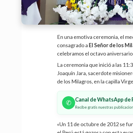
En una emotiva ceremonia, el m
consagrado a
El Señor de los Mi
celebramos el octavo aniversario
La ceremonia que inició a las 11:
Joaquín Jara, sacerdote misioner
de los Milagros, en la capilla Vir
Canal de WhatsApp de P
✆
Recibe gratis nuestras publicaci
«Un 11 de octubre de 2012 se fund
el Perú está gozosa con esta evan