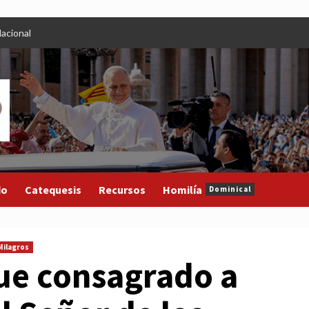
acional
do
Catequesis
Recursos
Homilía
Dominical
Milagros
fue consagrado a