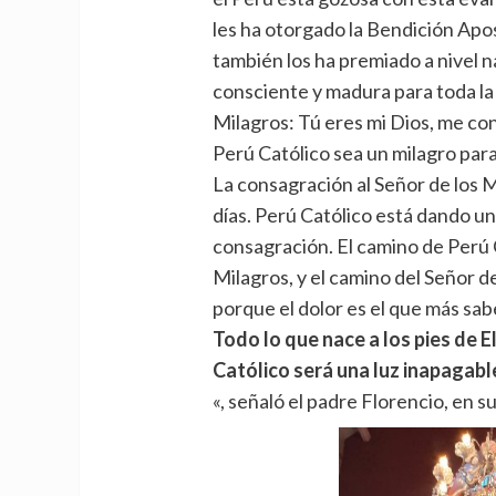
les ha otorgado la Bendición Apo
también los ha premiado a nivel 
consciente y madura para toda la v
Milagros: Tú eres mi Dios, me co
Perú Católico sea un milagro par
La consagración al Señor de los 
días. Perú Católico está dando un 
consagración. El camino de Perú C
Milagros, y el camino del Señor de
porque el dolor es el que más sab
Todo lo que nace a los pies de E
Católico será una luz inapagabl
«, señaló el padre Florencio, en su