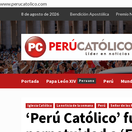
www.perucatolico.com
Skip
8 de agosto de 2026
Bendición Apostólica
Premio N
to
content
Portada
Papa León XIV
Perú
Mun
Peruano
Iglesia Católica
La noticia de la semana
Perú
Señor de los 
‘Perú Católico’ 