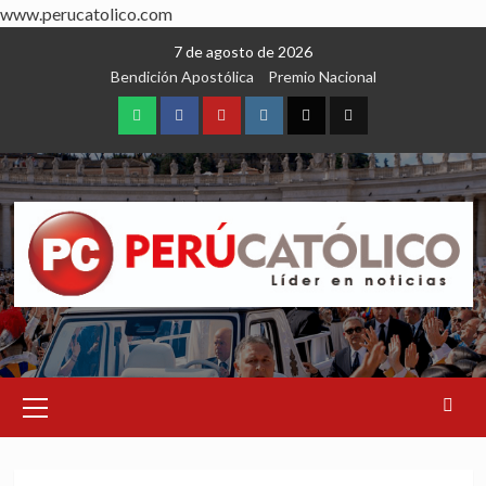
www.perucatolico.com
Skip
7 de agosto de 2026
to
Bendición Apostólica
Premio Nacional
content
WhatsApp
Facebook
Youtube
Instagram
X
TikTok
Primary
Menu