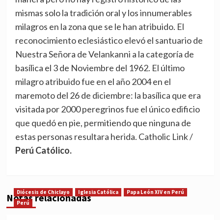
mismas solo la tradición oral y los innumerables
milagros en la zona que se le han atribuido. El
reconocimiento eclesiástico elevó el santuario de
Nuestra Señora de Velankanni a la categoría de
basílica el 3 de Noviembre del 1962. El último
milagro atribuido fue en el año 2004 en el
maremoto del 26 de diciembre: la basílica que era
visitada por 2000 peregrinos fue el único edificio
que quedó en pie, permitiendo que ninguna de
estas personas resultara herida. Catholic Link /
Perú Católico.
Diócesis de Chiclayo
Iglesia Católica
Papa León XIV en Perú
Notas relacionadas
Perú