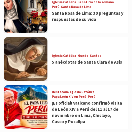
Iglesia Católica
La noticia de la semana
Perú
Santa Rosa de Lima
Santa Rosa de Lima: 30 preguntas y
respuestas de su vida
Iglesia Católica
Mundo
Santos
5 anécdotas de Santa Clara de Asís
Destacada
Iglesia Católica
Papa León XIV en Perú
Perú
¡Es oficial! Vaticano confirmó visita
de León XIV a Perú del 11 al 17 de
noviembre en Lima, Chiclayo,
Cusco y Pucallpa