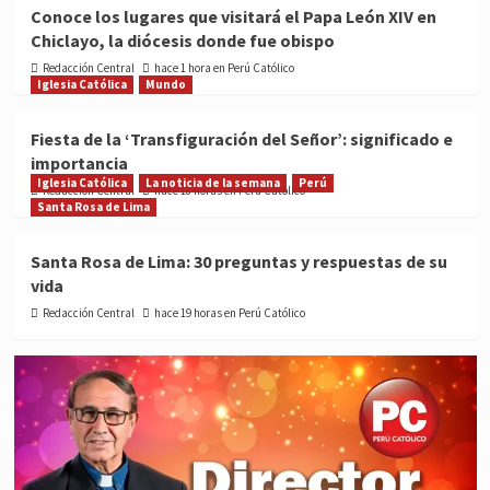
Conoce los lugares que visitará el Papa León XIV en
Chiclayo, la diócesis donde fue obispo
Redacción Central
hace 1 hora en Perú Católico
Iglesia Católica
Mundo
Fiesta de la ‘Transfiguración del Señor’: significado e
importancia
Iglesia Católica
La noticia de la semana
Perú
Redacción Central
hace 18 horas en Perú Católico
Santa Rosa de Lima
Santa Rosa de Lima: 30 preguntas y respuestas de su
vida
Redacción Central
hace 19 horas en Perú Católico