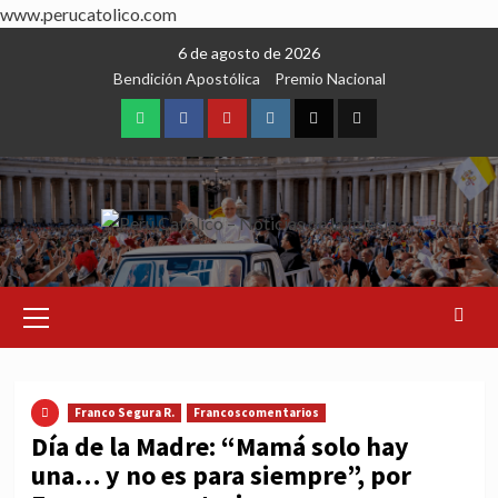
www.perucatolico.com
Skip
6 de agosto de 2026
to
Bendición Apostólica
Premio Nacional
content
WhatsApp
Facebook
Youtube
Instagram
X
TikTok
Primary
Menu
Franco Segura R.
Francoscomentarios
Día de la Madre: “Mamá solo hay
una… y no es para siempre”, por