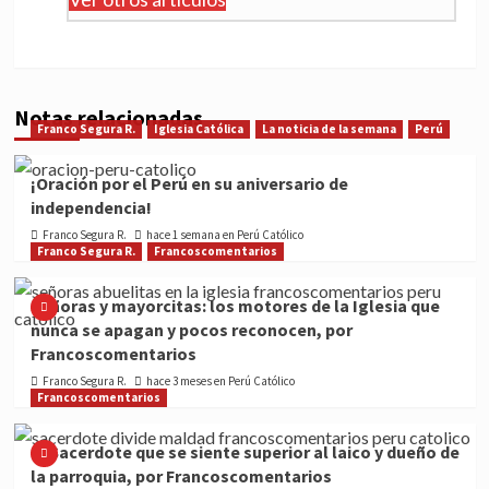
Notas relacionadas
Franco Segura R.
Iglesia Católica
La noticia de la semana
Perú
¡Oración por el Perú en su aniversario de
independencia!
Franco Segura R.
hace 1 semana en Perú Católico
Franco Segura R.
Francoscomentarios
Señoras y mayorcitas: los motores de la Iglesia que
nunca se apagan y pocos reconocen, por
Francoscomentarios
Franco Segura R.
hace 3 meses en Perú Católico
Francoscomentarios
El Sacerdote que se siente superior al laico y dueño de
la parroquia, por Francoscomentarios