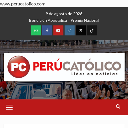
www.perucatolico.com
Skip
9 de agosto de 2026
to
Bendición Apostólica
Premio Nacional
content
WhatsApp
Facebook
Youtube
Instagram
X
TikTok
Primary
Menu