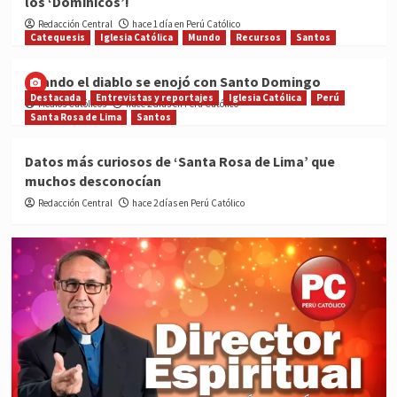
los ‘Dominicos’!
Redacción Central
hace 1 día en Perú Católico
Catequesis
Iglesia Católica
Mundo
Recursos
Santos
Cuando el diablo se enojó con Santo Domingo
Destacada
Entrevistas y reportajes
Iglesia Católica
Perú
Medios Católicos
hace 2 días en Perú Católico
Santa Rosa de Lima
Santos
Datos más curiosos de ‘Santa Rosa de Lima’ que
muchos desconocían
Redacción Central
hace 2 días en Perú Católico