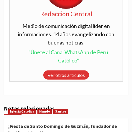
Redacción Central
Medio de comunicación digital líder en
informaciones. 14 años evangelizando con
buenas noticias.
"Únete al Canal WhatsApp de Perú
Católico"
Ver otros artículos
Notas relacionadas
Iglesia Católica
Mundo
Santos
¡Fiesta de Santo Domingo de Guzmán, fundador de