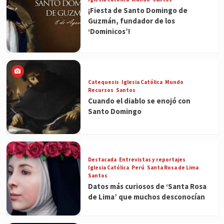
¡Fiesta de Santo Domingo de
Guzmán, fundador de los
‘Dominicos’!
Catequesis
Iglesia Católica
Mundo
Recursos
Santos
Cuando el diablo se enojó con
Santo Domingo
Destacada
Entrevistas y reportajes
Iglesia Católica
Perú
Santa Rosa de Lima
Santos
Datos más curiosos de ‘Santa Rosa
de Lima’ que muchos desconocían