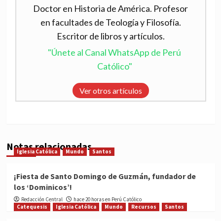
Doctor en Historia de América. Profesor
en facultades de Teología y Filosofía.
Escritor de libros y artículos.
"Únete al Canal WhatsApp de Perú
Católico"
Ver otros artículos
Notas relacionadas
Iglesia Católica
Mundo
Santos
¡Fiesta de Santo Domingo de Guzmán, fundador de
los ‘Dominicos’!
Redacción Central
hace 20 horas en Perú Católico
Catequesis
Iglesia Católica
Mundo
Recursos
Santos