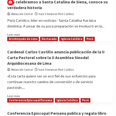
Hoy celebramos a Santa Catalina de Siena, conoce su
marea
Fraternidad
verdadera historia
religiosa
Sacerdotal
en
Jesús
Redacción Central
hace 3 meses en Perú Católico
el
Vive
Perú Católico, líder en noticias.- Santa Catalina fue laica
mes
cumple
dominica. A pesar de su poca preparación se involucró en la...
de
25
mayo,
años
Read
Leer más
por
(Bodas
more
Arzobispado de Lima
Destacada
Iglesia Católica
Perú
Cathy
de
about
Calderón
plata)
Hoy
Cardenal Carlos Castillo anuncia publicación de la II
celebramos
Carta Pastoral sobre la II Asamblea Sinodal
a
Arquidiocesana de Lima
Santa
Catalina
Redacción Central
hace 3 meses en Perú Católico
de
«Esta carta quiere ser un eco fiel de sus esfuerzos para
Siena,
continuar nuestro camino de conversión y de servicio
conoce
pastoral»....
su
verdadera
Read
Leer más
historia
more
Conferencia Episcopal Peruana
Iglesia Católica
Perú
about
Cardenal
Conferencia Episcopal Peruana publica y regala libro
Carlos