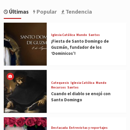
Últimas
Popular
Tendencia
Iglesia Católica
Mundo
Santos
¡Fiesta de Santo Domingo de
Guzmán, fundador de los
‘Dominicos’!
Catequesis
Iglesia Católica
Mundo
Recursos
Santos
Cuando el diablo se enojó con
Santo Domingo
Destacada
Entrevistas y reportajes