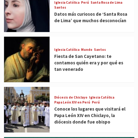
Iglesia Católica
Perú
Santa Rosa de Lima
Santos
Datos más curiosos de ‘Santa Rosa
de Lima’ que muchos desconocían
Iglesia Católica
Mundo
Santos
Fiesta de San Cayetano: te
contamos quién era y por qué es
tan venerado
Diócesis de Chiclayo
Iglesia Católica
Papa León XIV en Perú
Perú
Conoce los lugares que visitará el
Papa León XIV en Chiclayo, la
diócesis donde fue obispo