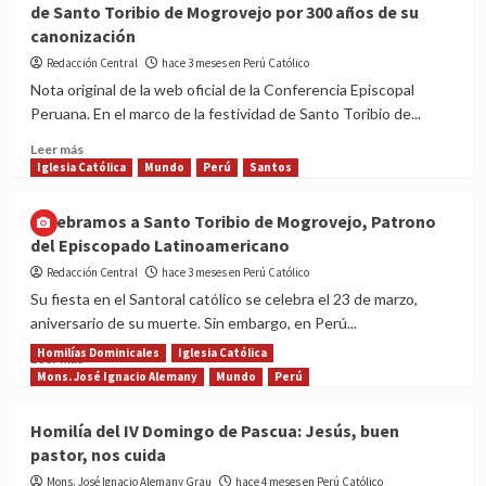
de Santo Toribio de Mogrovejo por 300 años de su
Castillo
canonización
anuncia
publicación
Redacción Central
hace 3 meses en Perú Católico
de
Nota original de la web oficial de la Conferencia Episcopal
la
Peruana. En el marco de la festividad de Santo Toribio de...
II
Carta
Read
Leer más
Pastoral sobre
more
Iglesia Católica
Mundo
Perú
Santos
la
about
II
Conferencia
Celebramos a Santo Toribio de Mogrovejo, Patrono
Asamblea
Episcopal
del Episcopado Latinoamericano
Sinodal
Peruana
Arquidiocesana
publica
Redacción Central
hace 3 meses en Perú Católico
de
y
Su fiesta en el Santoral católico se celebra el 23 de marzo,
Lima
regala
aniversario de su muerte. Sin embargo, en Perú...
libro
de
Homilías Dominicales
Iglesia Católica
Read
Leer más
Santo
more
Mons. José Ignacio Alemany
Mundo
Perú
Toribio
about
de
Celebramos
Homilía del IV Domingo de Pascua: Jesús, buen
Mogrovejo
a
pastor, nos cuida
por
Santo
300
Toribio
Mons. José Ignacio Alemany Grau
hace 4 meses en Perú Católico