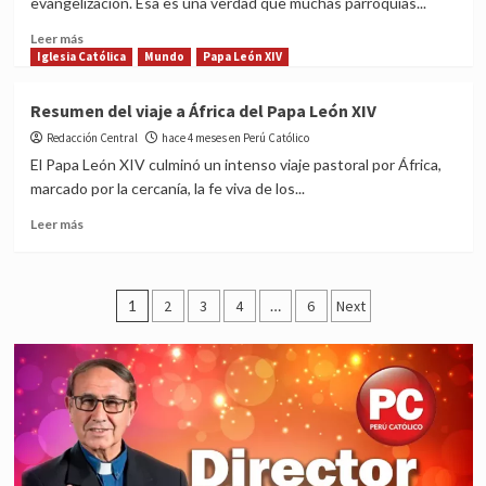
evangelización. Esa es una verdad que muchas parroquias...
hacer
el
Read
Leer más
bien,
more
Iglesia Católica
Mundo
Papa León XIV
por
about
Johan
Señoras
Resumen del viaje a África del Papa León XIV
Leuridan
y
Huys
Redacción Central
mayorcitas:
hace 4 meses en Perú Católico
los
El Papa León XIV culminó un intenso viaje pastoral por África,
motores
marcado por la cercanía, la fe viva de los...
de
la
Read
Leer más
Iglesia
more
que
about
nunca
Resumen
Posts
se
del
1
2
3
4
…
6
Next
apagan
viaje
pagination
y
a
pocos
África
reconocen,
del
por
Papa
Francoscomentarios
León
XIV