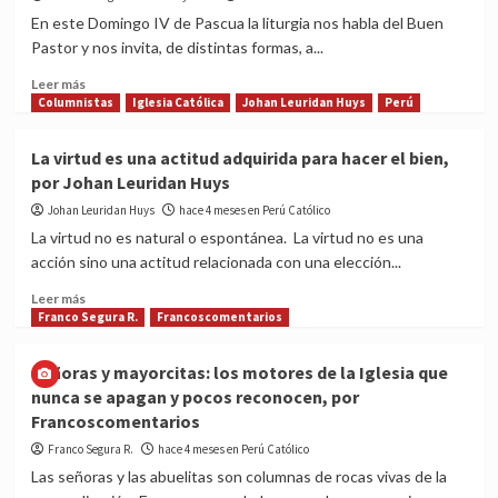
años
de
En este Domingo IV de Pascua la liturgia nos habla del Buen
de
Mogrovejo,
Pastor y nos invita, de distintas formas, a...
su
Patrono
canonización
del
Read
Leer más
Episcopado
more
Columnistas
Iglesia Católica
Johan Leuridan Huys
Perú
Latinoamericano
about
Homilía
La virtud es una actitud adquirida para hacer el bien,
del
por Johan Leuridan Huys
IV
Domingo
Johan Leuridan Huys
hace 4 meses en Perú Católico
de
La virtud no es natural o espontánea. La virtud no es una
Pascua:
acción sino una actitud relacionada con una elección...
Jesús,
buen
Read
Leer más
pastor,
more
Franco Segura R.
Francoscomentarios
nos
about
cuida
La
Señoras y mayorcitas: los motores de la Iglesia que
virtud
nunca se apagan y pocos reconocen, por
es
Francoscomentarios
una
actitud
Franco Segura R.
hace 4 meses en Perú Católico
adquirida
Las señoras y las abuelitas son columnas de rocas vivas de la
para