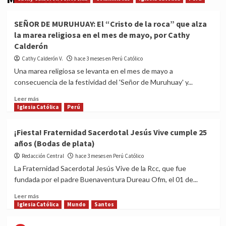
SEÑOR DE MURUHUAY: El “Cristo de la roca” que alza
la marea religiosa en el mes de mayo, por Cathy
Calderón
Cathy Calderón V.
hace 3 meses en Perú Católico
Una marea religiosa se levanta en el mes de mayo a
consecuencia de la festividad del 'Señor de Muruhuay' y...
Read
Leer más
more
Iglesia Católica
Perú
about
SEÑOR
¡Fiesta! Fraternidad Sacerdotal Jesús Vive cumple 25
DE
años (Bodas de plata)
MURUHUAY:
El
Redacción Central
hace 3 meses en Perú Católico
“Cristo
La Fraternidad Sacerdotal Jesús Vive de la Rcc, que fue
de
fundada por el padre Buenaventura Dureau Ofm, el 01 de...
la
roca”
Read
Leer más
que
more
Iglesia Católica
Mundo
Santos
alza
about
la
¡Fiesta!