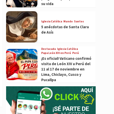
su vida
Iglesia Católica
Mundo
Santos
5 anécdotas de Santa Clara
de Asís
Destacada
Iglesia Católica
Papa León XIV en Perú
Perú
¡Es oficial! Vaticano confirmó
visita de León XIV a Perú del
11 al 17 de noviembre en
Lima, Chiclayo, Cusco y
Pucallpa