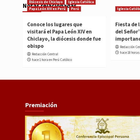
Diócesis de Chiclayo
Iglesia Católica
Notas relacionadas
Papa León XIV en Perú
Perú
Iglesia Católi
Conoce los lugares que
Fiesta de 
visitará el Papa León XIV en
del Señor’
Chiclayo, la diócesis donde fue
importan
obispo
Redacción Ce
hace 18 horas
Redacción Central
hace 1 hora en Perú Católico
Premiación