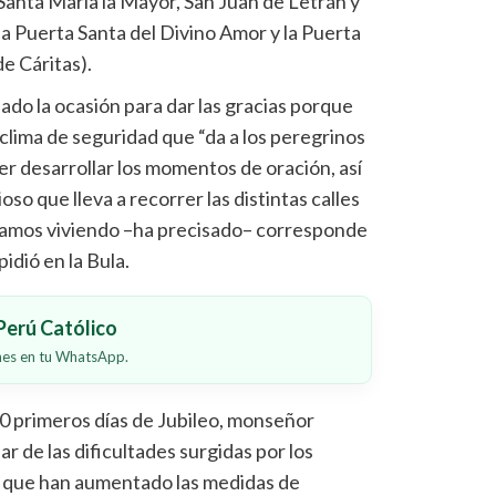
 (Santa María la Mayor, San Juan de Letrán y
la Puerta Santa del Divino Amor y la Puerta
de Cáritas).
do la ocasión para dar las gracias porque
clima de seguridad que “da a los peregrinos
er desarrollar los momentos de oración, así
so que lleva a recorrer las distintas calles
stamos viviendo –ha precisado– corresponde
pidió en la Bula.
erú Católico
ones en tu WhatsApp.
0 primeros días de Jubileo, monseñor
r de las dificultades surgidas por los
 que han aumentado las medidas de