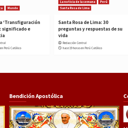
La noticia de la semana
Perú
ca
Mundo
Santa Rosa de Lima
la ‘Transfiguración
Santa Rosa de Lima: 30
: significado e
preguntas y respuestas de su
cia
vida
ntral
Redacción Central
 en Perú Católico
hace 19 horas en Perú Católico
Bendición Apostólica
C