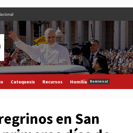
acional
do
Catequesis
Recursos
Homilía
Dominical
regrinos en San