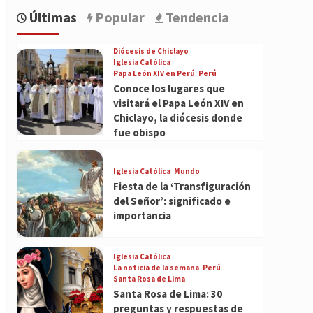
Últimas
Popular
Tendencia
Diócesis de Chiclayo
Iglesia Católica
Papa León XIV en Perú
Perú
Conoce los lugares que
visitará el Papa León XIV en
Chiclayo, la diócesis donde
fue obispo
Iglesia Católica
Mundo
Fiesta de la ‘Transfiguración
del Señor’: significado e
importancia
Iglesia Católica
La noticia de la semana
Perú
Santa Rosa de Lima
Santa Rosa de Lima: 30
preguntas y respuestas de