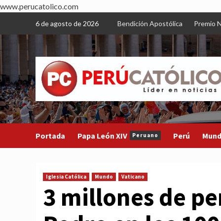
www.perucatolico.com
Skip
6 de agosto de 2026
Bendición Apostólica
Premio N
to
content
Portada
Papa León XIV
Perú
Mun
Peruano
Iglesia Católica
Mundo
Vaticano
3 millones de pe