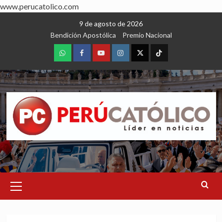
www.perucatolico.com
Skip
9 de agosto de 2026
to
Bendición Apostólica
Premio Nacional
content
WhatsApp
Facebook
Youtube
Instagram
X
TikTok
Primary
Menu