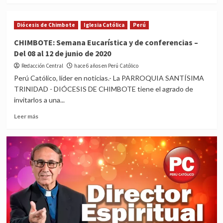
Pariacoto.
about
PERÚ:
Diócesis de Chimbote
Iglesia Católica
Perú
Sacerdote
recauda
CHIMBOTE: Semana Eucarística y de conferencias –
más
Del 08 al 12 de junio de 2020
1.2
millón
Redacción Central
hace 6 años en Perú Católico
de
Perú Católico, líder en noticias.- La PARROQUIA SANTÍSIMA
soles
TRINIDAD - DIÓCESIS DE CHIMBOTE tiene el agrado de
para
invitarlos a una...
instalar
planta
Read
Leer más
de
more
oxígeno
about
CHIMBOTE:
Semana
Eucarística
y
de
conferencias
–
Del
08