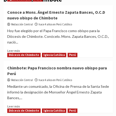
Conoce a Mons. Ángel Ernesto Zapata Bances, O.C.D
nuevo obispo de Chimbote
Redacción Central
hace 4 años en Perú Católico
Hoy fue elegido por el Papa Francisco como obispo para la
Diócesis de Chimbote. Conócelo. Mons. Zapata Bances, O.C.D.,
nació...
Read
Leer más
more
Diócesis de Chimbote
Iglesia Católica
Perú
about
Conoce
Chimbote: Papa Francisco nombra nuevo obispo para
a
Perú
Mons.
Ángel
Redacción Central
hace 4 años en Perú Católico
Ernesto
Mediante un comunicado, la Oficina de Prensa de la Santa Sede
Zapata
informó la designación de Monseñor Ángel Ernesto Zapata
Bances,
Bances,...
O.C.D
nuevo
Read
Leer más
obispo
more
Diócesis de Chimbote
Iglesia Católica
Perú
de
about