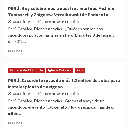
Chimbote
Chimbote:
PERÚ: Hoy celebramos a nuestros mártires Michele
Papa
Tomaszek y Zbigniew Strzalkowski de Pariacoto.
Francisco
nombra
Redacción Central
hace 6 años en Perú Católico
nuevo
Perú Católico, líder en noticias.- ¿Quiénes son los dos
obispo
sacerdotes polacos mártires en Perú?El martes 3 de febrero
para
del 2015...
Perú
Read
Leer más
more
about
PERÚ:
Diócesis de Chimbote
Iglesia Católica
Perú
Hoy
celebramos
PERÚ: Sacerdote recauda más 1.2 millón de soles para
a
instalar planta de oxígeno
nuestros
mártires
Redacción Central
hace 6 años en Perú Católico
Michele
Perú Católico, líder en noticias.- Gracias al apoyo de un
Tomaszek
sacerdote, el evento “Oxigenetón” logró recaudar más de un
y
millón...
Zbigniew
Strzalkowski
Read
Leer más
de
more