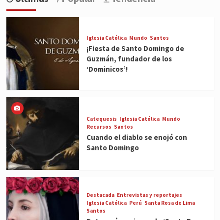
Iglesia Católica
Mundo
Santos
¡Fiesta de Santo Domingo de
Guzmán, fundador de los
‘Dominicos’!
Catequesis
Iglesia Católica
Mundo
Recursos
Santos
Cuando el diablo se enojó con
Santo Domingo
Destacada
Entrevistas y reportajes
Iglesia Católica
Perú
Santa Rosa de Lima
Santos