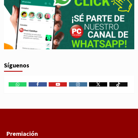
Síguenos
WhatsApp
Facebook
Youtube
Instagram
X
TikTok
Premiación