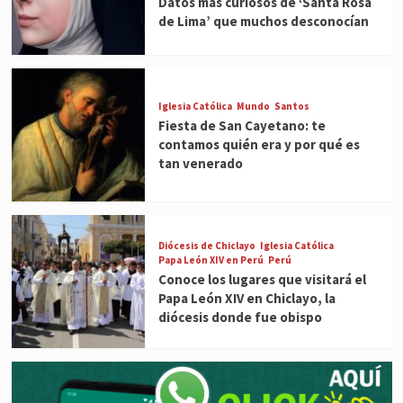
Datos más curiosos de ‘Santa Rosa
de Lima’ que muchos desconocían
Iglesia Católica
Mundo
Santos
Fiesta de San Cayetano: te
contamos quién era y por qué es
tan venerado
Diócesis de Chiclayo
Iglesia Católica
Papa León XIV en Perú
Perú
Conoce los lugares que visitará el
Papa León XIV en Chiclayo, la
diócesis donde fue obispo