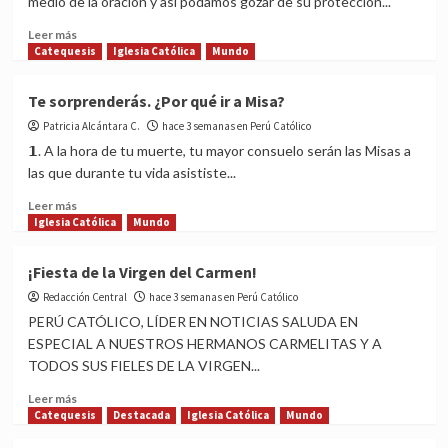
medio de la oración y así podamos gozar de su protección...
la
Santísima
Read
Leer más
Trinidad?
more
Catequesis
Iglesia Católica
Mundo
about
¿Quieres
Te sorprenderás. ¿Por qué ir a Misa?
ser
Patricia Alcántara C.
santo?
hace 3 semanas en Perú Católico
sigue
𝟭. A la hora de tu muerte, tu mayor consuelo serán las Misas a
estas
las que durante tu vida asististe...
claves
para
Read
Leer más
lograrlo
more
Iglesia Católica
Mundo
about
Te
¡Fiesta de la Virgen del Carmen!
sorprenderás.
Redacción Central
¿Por
hace 3 semanas en Perú Católico
qué
PERÚ CATÓLICO, LÍDER EN NOTICIAS SALUDA EN
ir
ESPECIAL A NUESTROS HERMANOS CARMELITAS Y A
a
TODOS SUS FIELES DE LA VIRGEN...
Misa?
Read
Leer más
more
Catequesis
Destacada
Iglesia Católica
Mundo
about