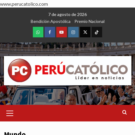
www.perucatolico.com
Skip
7 de agosto de 2026
to
Bendición Apostólica
Premio Nacional
content
WhatsApp
Facebook
Youtube
Instagram
X
TikTok
Primary
Menu
Mundo