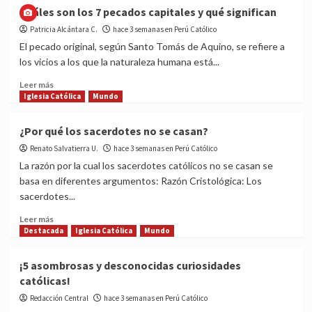
¡Fiesta
Cuáles son los 7 pecados capitales y qué significan
de
Patricia Alcántara C.
la
hace 3 semanas en Perú Católico
Virgen
El pecado original, según Santo Tomás de Aquino, se refiere a
del
los vicios a los que la naturaleza humana está...
Carmen!
Read
Leer más
more
Iglesia Católica
Mundo
about
Cuáles
¿Por qué los sacerdotes no se casan?
son
Renato Salvatierra U.
los
hace 3 semanas en Perú Católico
7
La razón por la cual los sacerdotes católicos no se casan se
pecados
basa en diferentes argumentos: Razón Cristológica: Los
capitales
sacerdotes...
y
qué
Read
Leer más
significan
more
Destacada
Iglesia Católica
Mundo
about
¿Por
¡5 asombrosas y desconocidas curiosidades
qué
católicas!
los
sacerdotes
Redacción Central
hace 3 semanas en Perú Católico
no