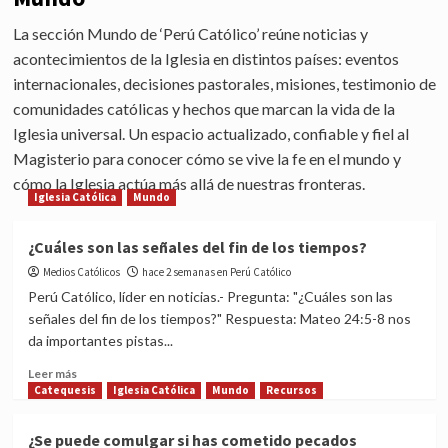
La sección Mundo de ‘Perú Católico’ reúne noticias y
acontecimientos de la Iglesia en distintos países: eventos
internacionales, decisiones pastorales, misiones, testimonio de
comunidades católicas y hechos que marcan la vida de la
Iglesia universal. Un espacio actualizado, confiable y fiel al
Magisterio para conocer cómo se vive la fe en el mundo y
cómo la Iglesia actúa más allá de nuestras fronteras.
Iglesia Católica
Mundo
¿Cuáles son las señales del fin de los tiempos?
Medios Católicos
hace 2 semanas en Perú Católico
Perú Católico, líder en noticias.- Pregunta: "¿Cuáles son las
señales del fin de los tiempos?" Respuesta: Mateo 24:5-8 nos
da importantes pistas...
Read
Leer más
more
Catequesis
Iglesia Católica
Mundo
Recursos
about
¿Cuáles
¿Se puede comulgar si has cometido pecados
son