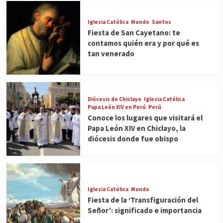
Iglesia Católica
Mundo
Santos
Fiesta de San Cayetano: te
contamos quién era y por qué es
tan venerado
Diócesis de Chiclayo
Iglesia Católica
Papa León XIV en Perú
Perú
Conoce los lugares que visitará el
Papa León XIV en Chiclayo, la
diócesis donde fue obispo
Iglesia Católica
Mundo
Fiesta de la ‘Transfiguración del
Señor’: significado e importancia