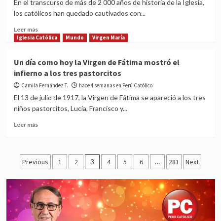
En el transcurso de más de 2 000 años de historia de la Iglesia,
se
los católicos han quedado cautivados con...
casan?
Read
Leer más
more
Iglesia Católica
Mundo
Virgen María
about
¡5
Un día como hoy la Virgen de Fátima mostró el
asombrosas
infierno a los tres pastorcitos
y
desconocidas
Camila Fernández T.
hace 4 semanas en Perú Católico
curiosidades
El 13 de julio de 1917, la Virgen de Fátima se apareció a los tres
católicas!
niños pastorcitos, Lucía, Francisco y...
Read
Leer más
more
about
Un
Posts
día
Previous
1
2
3
4
5
6
…
281
Next
como
pagination
hoy
la
Virgen
de
Fátima