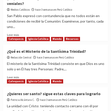
veniales?
las
señales
Medios Católicos
hace 3 semanas en Perú Católico
del
San Pablo expresó con contundencia que no todos están en
fin
condiciones de recibir la Comunión: Examínese, por tanto, cada
de
uno...
los
tiempos?
Read
Leer más
more
Catequesis
Iglesia Católica
Mundo
Recursos
about
¿Se
¿Qué es el Misterio de la Santísima Trinidad?
puede
Redacción Central
comulgar
hace 3 semanas en Perú Católico
si
El misterio de la Santísima Trinidad consiste en que Dios es uno
has
solo y en Él hay tres Personas: Padre,...
cometido
pecados
Read
Leer más
veniales?
more
Catequesis
Iglesia Católica
Mundo
about
¿Qué
¿Quieres ser santo? sigue estas claves para lograrlo
es
Patricia Alcántara C.
el
hace 3 semanas en Perú Católico
Misterio
La unidad con Cristo: teniendo contacto cercano con él por
de