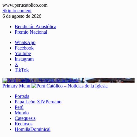
www.perucatolico.com
Skip to content
6 de agosto de 2026
Bendición Apostólica
Premio Nacional
WhatsApp
Facebook
Youtube
Instagram
X
TikTok
Primary Menu
Portada
Papa León XIV
Peruano
Perú
Mundo
Catequesis
Recursos
Homilía
Dominical