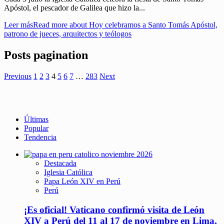
Apóstol, el pescador de Galilea que hizo la...
Leer más
Read more about Hoy celebramos a Santo Tomás Apóstol,
patrono de jueces, arquitectos y teólogos
Posts pagination
Previous
1
2
3
4
5
6
7
…
283
Next
Últimas
Popular
Tendencia
Destacada
Iglesia Católica
Papa León XIV en Perú
Perú
¡Es oficial! Vaticano confirmó visita de León
XIV a Perú del 11 al 17 de noviembre en Lima,