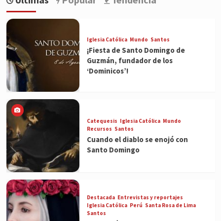
Iglesia Católica
Mundo
Santos
¡Fiesta de Santo Domingo de
Guzmán, fundador de los
‘Dominicos’!
Catequesis
Iglesia Católica
Mundo
Recursos
Santos
Cuando el diablo se enojó con
Santo Domingo
Destacada
Entrevistas y reportajes
Iglesia Católica
Perú
Santa Rosa de Lima
Santos