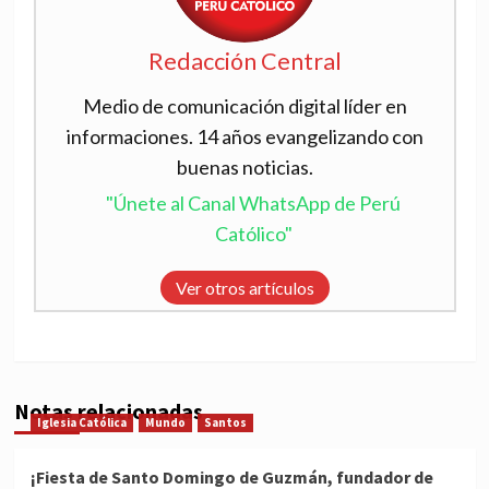
Redacción Central
Medio de comunicación digital líder en
informaciones. 14 años evangelizando con
buenas noticias.
"Únete al Canal WhatsApp de Perú
Católico"
Ver otros artículos
Notas relacionadas
Iglesia Católica
Mundo
Santos
¡Fiesta de Santo Domingo de Guzmán, fundador de