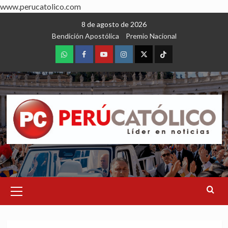
www.perucatolico.com
Skip
8 de agosto de 2026
to
Bendición Apostólica
Premio Nacional
content
WhatsApp
Facebook
Youtube
Instagram
X
TikTok
Primary
Menu