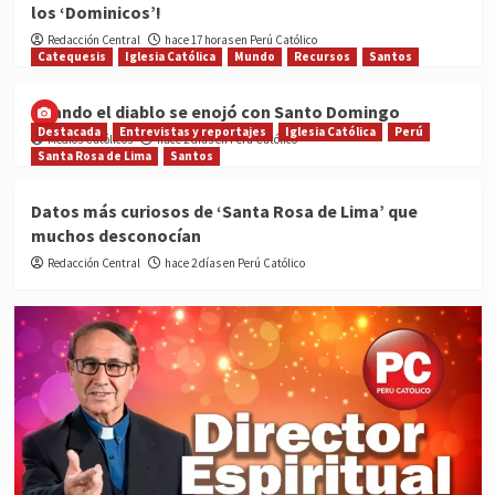
los ‘Dominicos’!
Redacción Central
hace 17 horas en Perú Católico
Catequesis
Iglesia Católica
Mundo
Recursos
Santos
Cuando el diablo se enojó con Santo Domingo
Destacada
Entrevistas y reportajes
Iglesia Católica
Perú
Medios Católicos
hace 2 días en Perú Católico
Santa Rosa de Lima
Santos
Datos más curiosos de ‘Santa Rosa de Lima’ que
muchos desconocían
Redacción Central
hace 2 días en Perú Católico