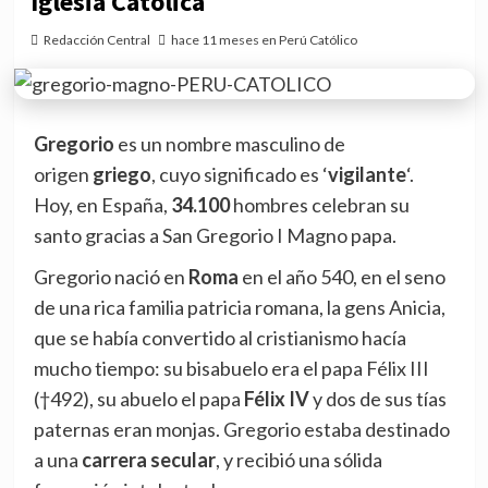
Iglesia Católica
Redacción Central
hace 11 meses en Perú Católico
Gregorio
es un nombre masculino de
origen
griego
, cuyo significado es ‘
vigilante
‘.
Hoy, en España,
34.100
hombres celebran su
santo gracias a San Gregorio I Magno papa.
Gregorio nació en
Roma
en el año 540, en el seno
de una rica familia patricia romana, la gens Anicia,
que se había convertido al cristianismo hacía
mucho tiempo: su bisabuelo era el papa Félix III
(†492), su abuelo el papa
Félix IV
y dos de sus tías
paternas eran monjas. Gregorio estaba destinado
a una
carrera secular
, y recibió una sólida