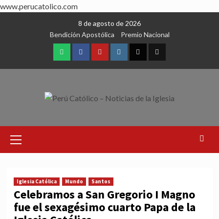
www.perucatolico.com
Skip
8 de agosto de 2026
to
Bendición Apostólica
Premio Nacional
content
WhatsApp
Facebook
Youtube
Instagram
X
TikTok
Primary
Menu
Iglesia Católica
Mundo
Santos
Celebramos a San Gregorio I Magno
fue el sexagésimo cuarto Papa de la