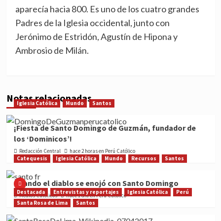
aparecía hacia 800. Es uno de los cuatro grandes
Padres de la Iglesia occidental, junto con
Jerónimo de Estridón, Agustín de Hipona y
Ambrosio de Milán.
Notas relacionadas
Iglesia Católica
Mundo
Santos
¡Fiesta de Santo Domingo de Guzmán, fundador de
los ‘Dominicos’!
Redacción Central
hace 2 horas en Perú Católico
Catequesis
Iglesia Católica
Mundo
Recursos
Santos
Cuando el diablo se enojó con Santo Domingo
Destacada
Entrevistas y reportajes
Iglesia Católica
Perú
Medios Católicos
hace 1 día en Perú Católico
Santa Rosa de Lima
Santos