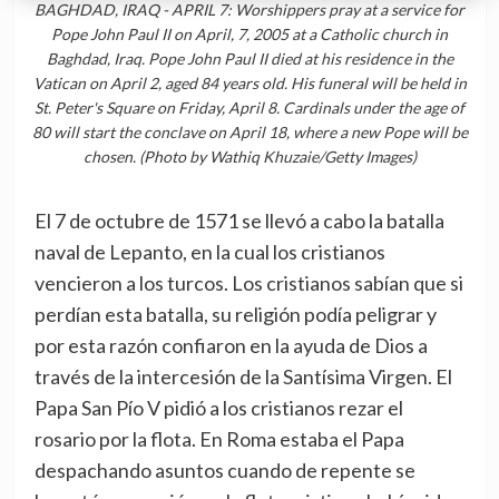
BAGHDAD, IRAQ - APRIL 7: Worshippers pray at a service for
Pope John Paul II on April, 7, 2005 at a Catholic church in
Baghdad, Iraq. Pope John Paul II died at his residence in the
Vatican on April 2, aged 84 years old. His funeral will be held in
St. Peter's Square on Friday, April 8. Cardinals under the age of
80 will start the conclave on April 18, where a new Pope will be
chosen. (Photo by Wathiq Khuzaie/Getty Images)
El 7 de octubre de 1571 se llevó a cabo la batalla
naval de Lepanto, en la cual los cristianos
vencieron a los turcos. Los cristianos sabían que si
perdían esta batalla, su religión podía peligrar y
por esta razón confiaron en la ayuda de Dios a
través de la intercesión de la Santísima Virgen. El
Papa San Pío V pidió a los cristianos rezar el
rosario por la flota. En Roma estaba el Papa
despachando asuntos cuando de repente se