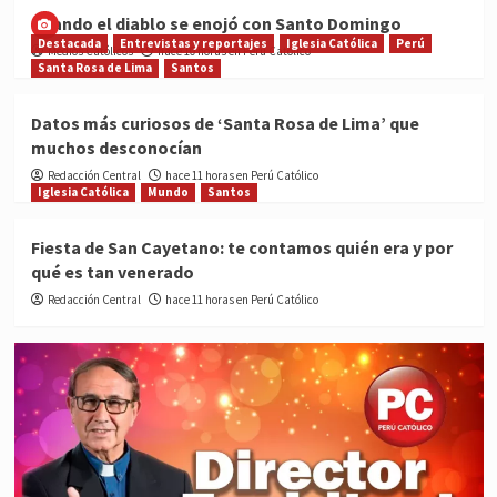
Cuando el diablo se enojó con Santo Domingo
Destacada
Entrevistas y reportajes
Iglesia Católica
Perú
Medios Católicos
hace 10 horas en Perú Católico
Santa Rosa de Lima
Santos
Datos más curiosos de ‘Santa Rosa de Lima’ que
muchos desconocían
Redacción Central
hace 11 horas en Perú Católico
Iglesia Católica
Mundo
Santos
Fiesta de San Cayetano: te contamos quién era y por
qué es tan venerado
Redacción Central
hace 11 horas en Perú Católico