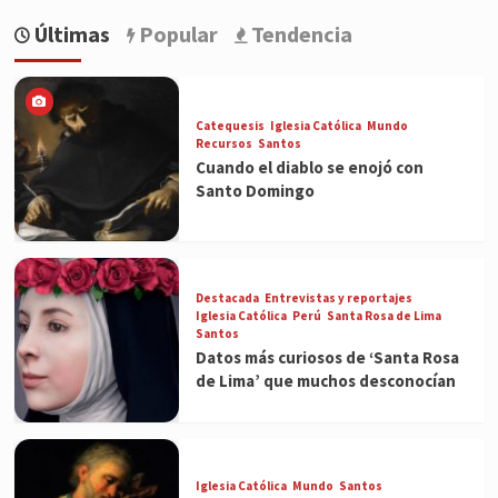
Últimas
Popular
Tendencia
Catequesis
Iglesia Católica
Mundo
Recursos
Santos
Cuando el diablo se enojó con
Santo Domingo
Destacada
Entrevistas y reportajes
Iglesia Católica
Perú
Santa Rosa de Lima
Santos
Datos más curiosos de ‘Santa Rosa
de Lima’ que muchos desconocían
Iglesia Católica
Mundo
Santos