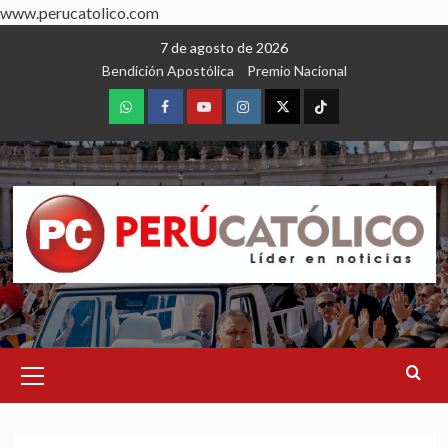
www.perucatolico.com
Skip
7 de agosto de 2026
to
Bendición Apostólica
Premio Nacional
content
WhatsApp
Facebook
Youtube
Instagram
X
TikTok
Primary
Menu