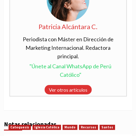
Patricia Alcántara C.
Periodista con Máster en Dirección de
Marketing Internacional. Redactora
principal.
"Únete al Canal WhatsApp de Perú
Católico"
Ver otros artículos
Notas relacionadas
Catequesis
Iglesia Católica
Mundo
Recursos
Santos