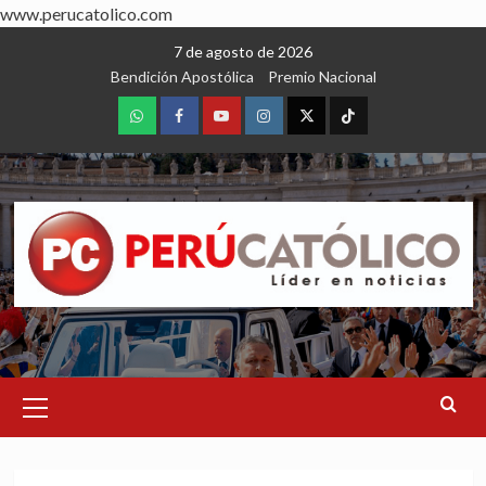
www.perucatolico.com
Skip
7 de agosto de 2026
to
Bendición Apostólica
Premio Nacional
content
WhatsApp
Facebook
Youtube
Instagram
X
TikTok
Primary
Menu