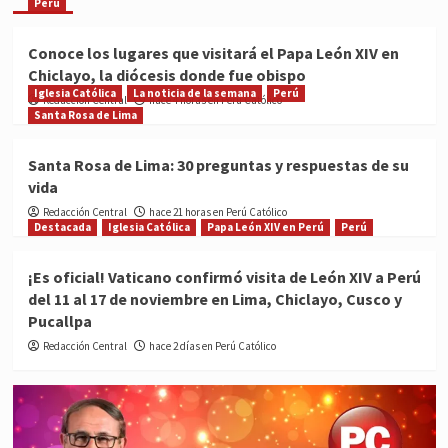
Perú
Conoce los lugares que visitará el Papa León XIV en
Chiclayo, la diócesis donde fue obispo
Iglesia Católica
La noticia de la semana
Perú
Redacción Central
hace 4 horas en Perú Católico
Santa Rosa de Lima
Santa Rosa de Lima: 30 preguntas y respuestas de su
vida
Redacción Central
hace 21 horas en Perú Católico
Destacada
Iglesia Católica
Papa León XIV en Perú
Perú
¡Es oficial! Vaticano confirmó visita de León XIV a Perú
del 11 al 17 de noviembre en Lima, Chiclayo, Cusco y
Pucallpa
Redacción Central
hace 2 días en Perú Católico