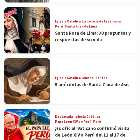
Iglesia Católica
La noticia de la semana
Perú
Santa Rosa de Lima
Santa Rosa de Lima: 30 preguntas y
respuestas de su vida
Iglesia Católica
Mundo
Santos
5 anécdotas de Santa Clara de Asís
Destacada
Iglesia Católica
Papa León XIV en Perú
Perú
¡Es oficial! Vaticano confirmó visita
de León XIV a Perú del 11 al 17 de