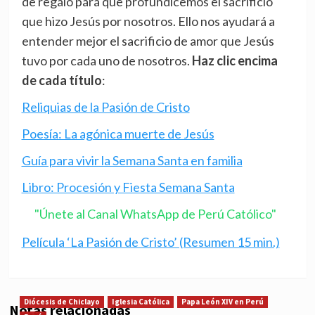
de regalo para que profundicemos el sacrificio
que hizo Jesús por nosotros. Ello nos ayudará a
entender mejor el sacrificio de amor que Jesús
tuvo por cada uno de nosotros.
Haz clic encima
de cada título
:
Reliquias de la Pasión de Cristo
Poesía: La agónica muerte de Jesús
Guía para vivir la Semana Santa en familia
Libro: Procesión y Fiesta Semana Santa
"Únete al Canal WhatsApp de Perú Católico"
Película ‘La Pasión de Cristo’ (Resumen 15 min.)
Diócesis de Chiclayo
Iglesia Católica
Papa León XIV en Perú
Notas relacionadas