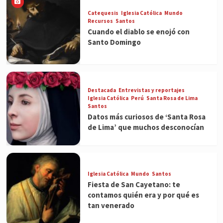
Catequesis
Iglesia Católica
Mundo
Recursos
Santos
Cuando el diablo se enojó con
Santo Domingo
Destacada
Entrevistas y reportajes
Iglesia Católica
Perú
Santa Rosa de Lima
Santos
Datos más curiosos de ‘Santa Rosa
de Lima’ que muchos desconocían
Iglesia Católica
Mundo
Santos
Fiesta de San Cayetano: te
contamos quién era y por qué es
tan venerado