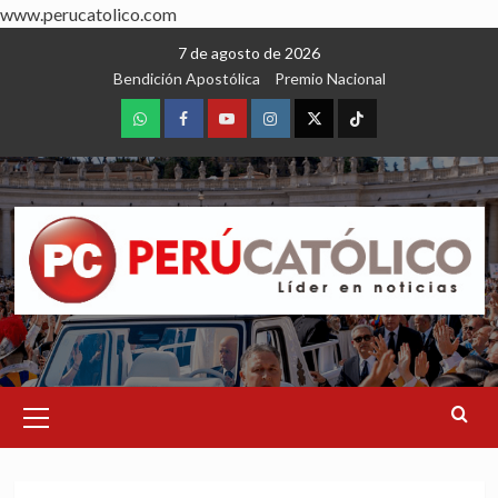
www.perucatolico.com
Skip
7 de agosto de 2026
to
Bendición Apostólica
Premio Nacional
content
WhatsApp
Facebook
Youtube
Instagram
X
TikTok
Primary
Menu