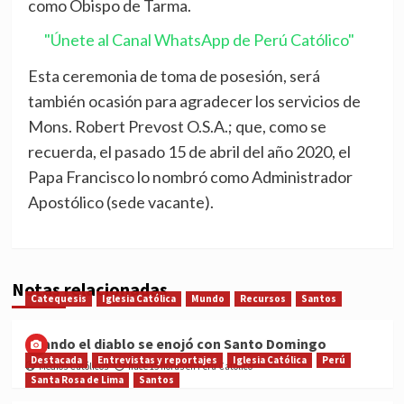
como Obispo de Tarma.
"Únete al Canal WhatsApp de Perú Católico"
Esta ceremonia de toma de posesión, será
también ocasión para agradecer los servicios de
Mons. Robert Prevost O.S.A.; que, como se
recuerda, el pasado 15 de abril del año 2020, el
Papa Francisco lo nombró como Administrador
Apostólico (sede vacante).
Notas relacionadas
Catequesis
Iglesia Católica
Mundo
Recursos
Santos
Cuando el diablo se enojó con Santo Domingo
Destacada
Entrevistas y reportajes
Iglesia Católica
Perú
Medios Católicos
hace 15 horas en Perú Católico
Santa Rosa de Lima
Santos