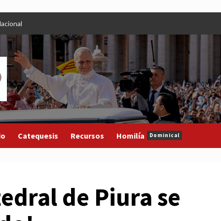
acional
do
Catequesis
Recursos
Homilía
Dominical
edral de Piura se