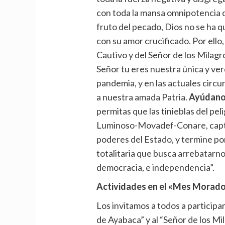
con toda la mansa omnipotencia d
fruto del pecado, Dios no se ha 
con su amor crucificado. Por ello
Cautivo y del Señor de los Milag
Señor tu eres nuestra única y ve
pandemia, y en las actuales circu
a nuestra amada Patria.
Ayúdanos
permitas que las tinieblas del pe
Luminoso-Movadef-Conare, captur
poderes del Estado, y termine por
totalitaria que busca arrebatarnos
democracia, e independencia”.
Actividades en el «Mes Morad
Los invitamos a todos a participa
de Ayabaca” y al “Señor de los Mil