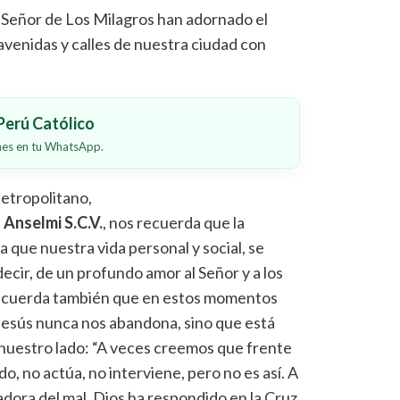
 Señor de Los Milagros han adornado el
 avenidas y calles de nuestra ciudad con
erú Católico
ones en tu WhatsApp.
etropolitano,
Anselmi S.C.V.
, nos recuerda que la
que nuestra vida personal y social, se
ecir, de un profundo amor al Señor y a los
ecuerda también que en estos momentos
, Jesús nunca nos abandona, sino que está
nuestro lado: “A veces creemos que frente
o, no actúa, no interviene, pero no es así. A
adora del mal, Dios ha respondido en la Cruz