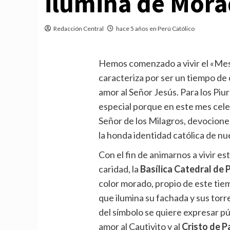
ilumina de Mora
Redacción Central
hace 5 años en Perú Católico
Hemos comenzado a vivir el «Mes
caracteriza por ser un tiempo de
amor al Señor Jesús. Para los Pi
especial porque en este mes cele
Señor de los Milagros, devociones
la honda identidad católica de nu
Con el fin de animarnos a vivir e
caridad, la
Basílica Catedral de 
color morado, propio de este tie
que ilumina su fachada y sus torr
del símbolo se quiere expresar p
amor al Cautivito y al
Cristo de P