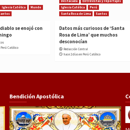
Destacada
Entrevistas y reportajes
Iglesia Católica
Mundo
Iglesia Católica
Perú
Santos
Santa Rosa de Lima
Santos
diablo se enojó con
Datos más curiosos de ‘Santa
mingo
Rosa de Lima’ que muchos
desconocían
cos
 Perú Católico
Redacción Central
hace 2 días en Perú Católico
Bendición Apostólica
C
Me