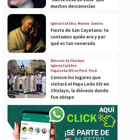
muchos desconocían
Iglesia Católica
Mundo
Santos
Fiesta de San Cayetano: te
contamos quién era y por
qué es tan venerado
Diócesis de Chiclayo
Iglesia Católica
Papa León XIV en Perú
Perú
Conoce los lugares que
visitará el Papa León XIV en
Chiclayo, la diócesis donde
fue obispo