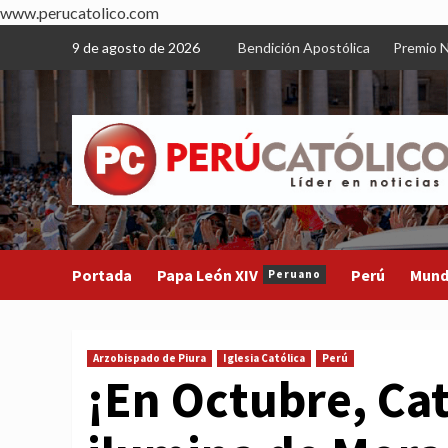
www.perucatolico.com
Skip
9 de agosto de 2026
Bendición Apostólica
Premio N
to
content
Portada
Papa León XIV
Perú
Mun
Peruano
Arzobispado de Piura
Iglesia Católica
Perú
¡En Octubre, Cat