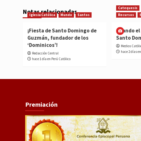
Catequesis
Notas relacionadas
Iglesia Católica
Mundo
Santos
Recursos
¡Fiesta de Santo Domingo de
Cuando el 
Guzmán, fundador de los
Santo Do
‘Dominicos’!
Medios Católi
hace 2 días en
Redacción Central
hace 1 día en Perú Católico
Premiación