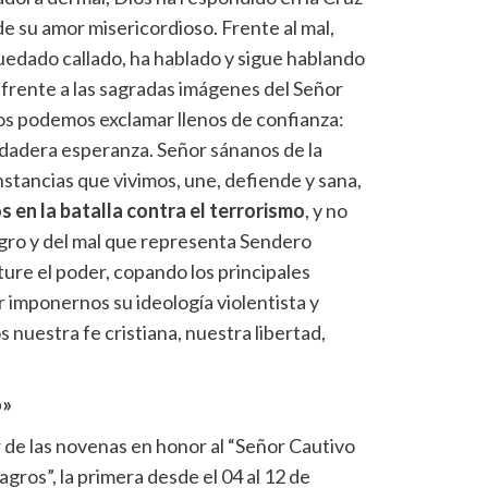
e su amor misericordioso. Frente al mal,
quedado callado, ha hablado y sigue hablando
, frente a las sagradas imágenes del Señor
ros podemos exclamar llenos de confianza:
rdadera esperanza. Señor sánanos de la
nstancias que vivimos, une, defiende y sana,
 en la batalla contra el terrorismo
, y no
ligro y del mal que representa Sendero
e el poder, copando los principales
 imponernos su ideología violentista y
 nuestra fe cristiana, nuestra libertad,
o»
r de las novenas en honor al “Señor Cautivo
agros”, la primera desde el 04 al 12 de