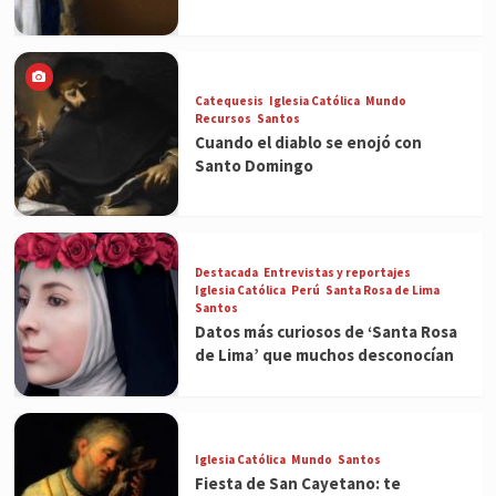
Catequesis
Iglesia Católica
Mundo
Recursos
Santos
Cuando el diablo se enojó con
Santo Domingo
Destacada
Entrevistas y reportajes
Iglesia Católica
Perú
Santa Rosa de Lima
Santos
Datos más curiosos de ‘Santa Rosa
de Lima’ que muchos desconocían
Iglesia Católica
Mundo
Santos
Fiesta de San Cayetano: te