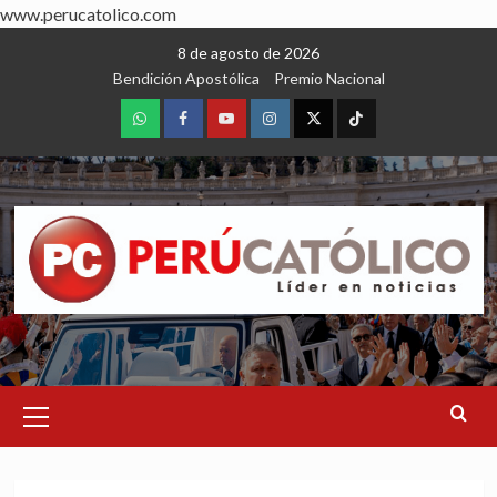
www.perucatolico.com
Skip
8 de agosto de 2026
to
Bendición Apostólica
Premio Nacional
content
WhatsApp
Facebook
Youtube
Instagram
X
TikTok
Primary
Menu