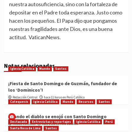
nuestra autosuficiencia, sino con la fortaleza de
depositar en el Padre toda esperanza. Justo como
hacen los pequeños. El Papa dijo que pongamos
nuestras fragilidades ante Dios, es una buena
actitud. VaticanNews.
Notas relacionadas
Iglesia Católica
Mundo
Santos
¡Fiesta de Santo Domingo de Guzmán, fundador de
los ‘Dominicos’!
Redacción Central
hace 11 horas en Perú Católico
Catequesis
Iglesia Católica
Mundo
Recursos
Santos
Cuando el diablo se enojó con Santo Domingo
Destacada
Entrevistas y reportajes
Iglesia Católica
Perú
Medios Católicos
hace 1 día en Perú Católico
Santa Rosa de Lima
Santos