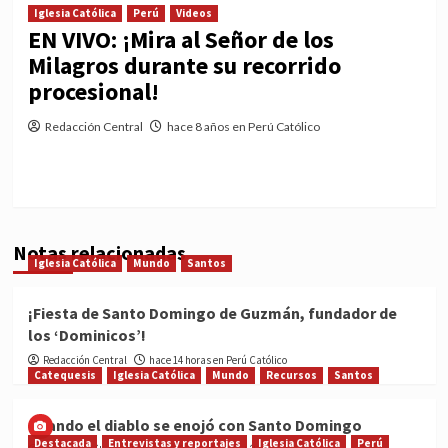
Iglesia Católica
Perú
Videos
EN VIVO: ¡Mira al Señor de los
Milagros durante su recorrido
procesional!
Redacción Central
hace 8 años en Perú Católico
Notas relacionadas
Iglesia Católica
Mundo
Santos
¡Fiesta de Santo Domingo de Guzmán, fundador de
los ‘Dominicos’!
Redacción Central
hace 14 horas en Perú Católico
Catequesis
Iglesia Católica
Mundo
Recursos
Santos
Cuando el diablo se enojó con Santo Domingo
Destacada
Entrevistas y reportajes
Iglesia Católica
Perú