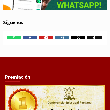
Síguenos
WhatsApp
Facebook
Youtube
Instagram
X
TikTok
Premiación