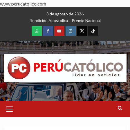
www.perucatolico.com
Skip
8 de agosto de 2026
to
Bendición Apostólica
Premio Nacional
content
WhatsApp
Facebook
Youtube
Instagram
X
TikTok
Primary
Menu