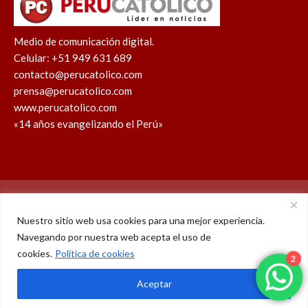
Medio de comunicación digital.
Celular: +51 949 631 689
contacto@perucatolico.com
prensa@perucatolico.com
www.perucatolico.com
«14 años evangelizando el Perú»
Política de cookies
Política de privacidad
Nuestro sitio web usa cookies para una mejor experiencia.
Navegando por nuestra web acepta el uso de
WhatsApp
Facebook
Youtube
Instagram
X
TikTok
cookies.
Política de cookies
2
© Derechos reservados 2026 – Perú Católico | 14 años
Aceptar
evangelizando el Perú