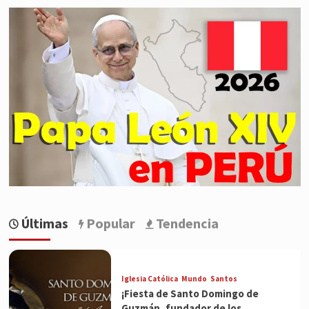
Últimas
Popular
Tendencia
Iglesia Católica
Mundo
Santos
¡Fiesta de Santo Domingo de
Guzmán, fundador de los