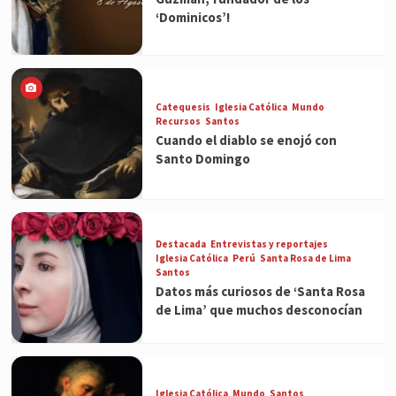
‘Dominicos’!
Catequesis
Iglesia Católica
Mundo
Recursos
Santos
Cuando el diablo se enojó con
Santo Domingo
Destacada
Entrevistas y reportajes
Iglesia Católica
Perú
Santa Rosa de Lima
Santos
Datos más curiosos de ‘Santa Rosa
de Lima’ que muchos desconocían
Iglesia Católica
Mundo
Santos