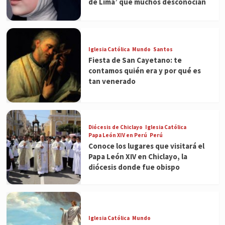
de Lima’ que muchos desconocían
Iglesia Católica
Mundo
Santos
Fiesta de San Cayetano: te
contamos quién era y por qué es
tan venerado
Diócesis de Chiclayo
Iglesia Católica
Papa León XIV en Perú
Perú
Conoce los lugares que visitará el
Papa León XIV en Chiclayo, la
diócesis donde fue obispo
Iglesia Católica
Mundo