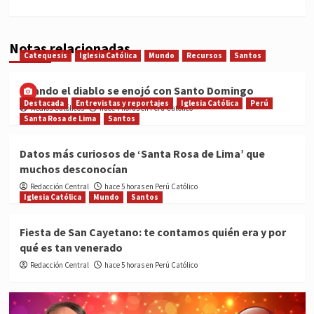
Notas relacionadas
Catequesis
Iglesia Católica
Mundo
Recursos
Santos
Cuando el diablo se enojó con Santo Domingo
Destacada
Entrevistas y reportajes
Iglesia Católica
Perú
Medios Católicos
hace 4 horas en Perú Católico
Santa Rosa de Lima
Santos
Datos más curiosos de ‘Santa Rosa de Lima’ que
muchos desconocían
Redacción Central
hace 5 horas en Perú Católico
Iglesia Católica
Mundo
Santos
Fiesta de San Cayetano: te contamos quién era y por
qué es tan venerado
Redacción Central
hace 5 horas en Perú Católico