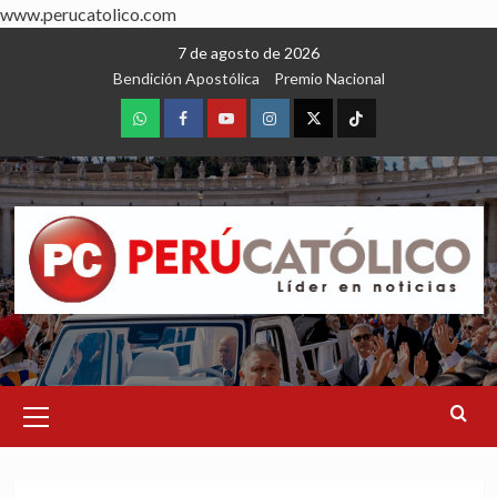
www.perucatolico.com
Skip
7 de agosto de 2026
to
Bendición Apostólica
Premio Nacional
content
WhatsApp
Facebook
Youtube
Instagram
X
TikTok
Primary
Menu