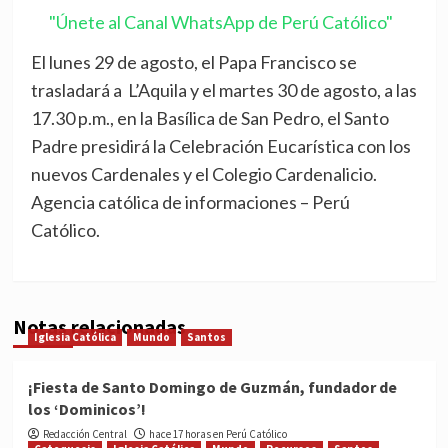
"Únete al Canal WhatsApp de Perú Católico"
El lunes 29 de agosto, el Papa Francisco se
trasladará a L’Aquila y el martes 30 de agosto, a las
17.30 p.m., en la Basílica de San Pedro, el Santo
Padre presidirá la Celebración Eucarística con los
nuevos Cardenales y el Colegio Cardenalicio.
Agencia católica de informaciones – Perú
Católico.
Notas relacionadas
Iglesia Católica
Mundo
Santos
¡Fiesta de Santo Domingo de Guzmán, fundador de
los ‘Dominicos’!
Redacción Central
hace 17 horas en Perú Católico