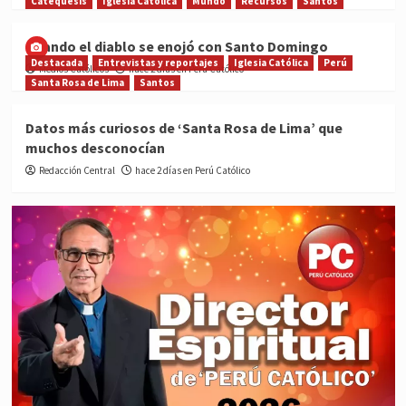
Catequesis
Iglesia Católica
Mundo
Recursos
Santos
Cuando el diablo se enojó con Santo Domingo
Destacada
Entrevistas y reportajes
Iglesia Católica
Perú
Medios Católicos
hace 2 días en Perú Católico
Santa Rosa de Lima
Santos
Datos más curiosos de ‘Santa Rosa de Lima’ que
muchos desconocían
Redacción Central
hace 2 días en Perú Católico