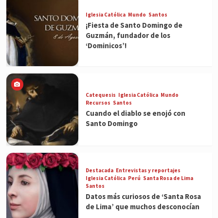
Iglesia Católica
Mundo
Santos
¡Fiesta de Santo Domingo de
Guzmán, fundador de los
‘Dominicos’!
Catequesis
Iglesia Católica
Mundo
Recursos
Santos
Cuando el diablo se enojó con
Santo Domingo
Destacada
Entrevistas y reportajes
Iglesia Católica
Perú
Santa Rosa de Lima
Santos
Datos más curiosos de ‘Santa Rosa
de Lima’ que muchos desconocían