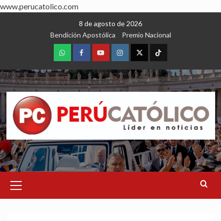
www.perucatolico.com
Skip
8 de agosto de 2026
to
Bendición Apostólica
Premio Nacional
content
WhatsApp
Facebook
Youtube
Instagram
X
TikTok
Primary
Menu