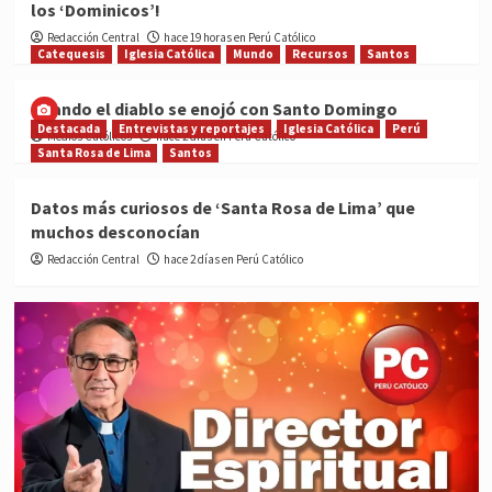
los ‘Dominicos’!
Redacción Central
hace 19 horas en Perú Católico
Catequesis
Iglesia Católica
Mundo
Recursos
Santos
Cuando el diablo se enojó con Santo Domingo
Destacada
Entrevistas y reportajes
Iglesia Católica
Perú
Medios Católicos
hace 2 días en Perú Católico
Santa Rosa de Lima
Santos
Datos más curiosos de ‘Santa Rosa de Lima’ que
muchos desconocían
Redacción Central
hace 2 días en Perú Católico