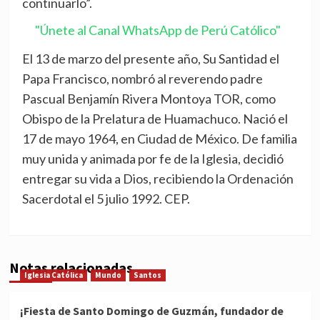
continuarlo”.
"Únete al Canal WhatsApp de Perú Católico"
El 13 de marzo del presente año, Su Santidad el
Papa Francisco, nombró al reverendo padre
Pascual Benjamín Rivera Montoya TOR, como
Obispo de la Prelatura de Huamachuco. Nació el
17 de mayo 1964, en Ciudad de México. De familia
muy unida y animada por fe de la Iglesia, decidió
entregar su vida a Dios, recibiendo la Ordenación
Sacerdotal el 5 julio 1992. CEP.
Notas relacionadas
Iglesia Católica
Mundo
Santos
¡Fiesta de Santo Domingo de Guzmán, fundador de