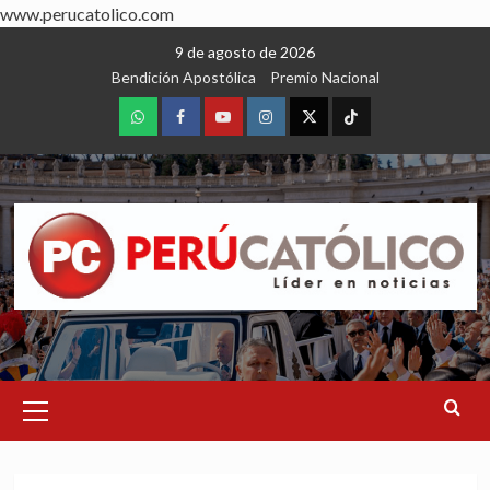
www.perucatolico.com
Skip
9 de agosto de 2026
to
Bendición Apostólica
Premio Nacional
content
WhatsApp
Facebook
Youtube
Instagram
X
TikTok
Primary
Menu