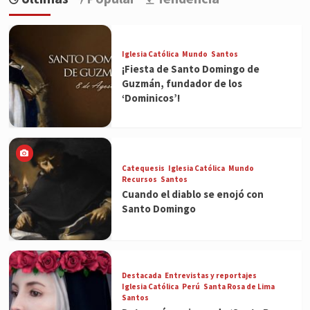
Iglesia Católica
Mundo
Santos
¡Fiesta de Santo Domingo de
Guzmán, fundador de los
‘Dominicos’!
Catequesis
Iglesia Católica
Mundo
Recursos
Santos
Cuando el diablo se enojó con
Santo Domingo
Destacada
Entrevistas y reportajes
Iglesia Católica
Perú
Santa Rosa de Lima
Santos