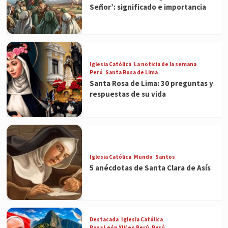
Señor’: significado e importancia
Iglesia Católica
La noticia de la semana
Perú
Santa Rosa de Lima
Santa Rosa de Lima: 30 preguntas y
respuestas de su vida
Iglesia Católica
Mundo
Santos
5 anécdotas de Santa Clara de Asís
Destacada
Iglesia Católica
Papa León XIV en Perú
Perú