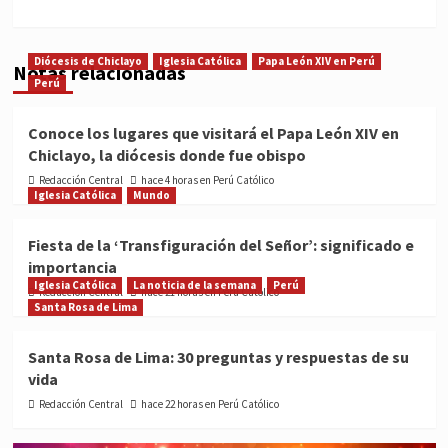
Diócesis de Chiclayo
Iglesia Católica
Papa León XIV en Perú
Notas relacionadas
Perú
Conoce los lugares que visitará el Papa León XIV en
Chiclayo, la diócesis donde fue obispo
Redacción Central
hace 4 horas en Perú Católico
Iglesia Católica
Mundo
Fiesta de la ‘Transfiguración del Señor’: significado e
importancia
Iglesia Católica
La noticia de la semana
Perú
Redacción Central
hace 21 horas en Perú Católico
Santa Rosa de Lima
Santa Rosa de Lima: 30 preguntas y respuestas de su
vida
Redacción Central
hace 22 horas en Perú Católico