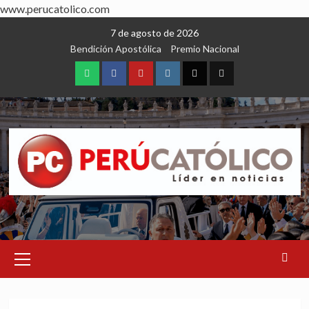
www.perucatolico.com
Skip
7 de agosto de 2026
to
Bendición Apostólica
Premio Nacional
content
WhatsApp
Facebook
Youtube
Instagram
X
TikTok
Primary
Menu