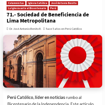
Columnistas
Iglesia Católica
José Antonio Benito
La Iglesia ante el Bicentenario
Perú
71.- Sociedad de Beneficiencia de
Lima Metropolitana
Dr. José Antonio Benito R.
hace 5 años en Perú Católico
Perú Católico, líder en noticias
rumbo al
Bicentenario de la Independencia. Este artículo