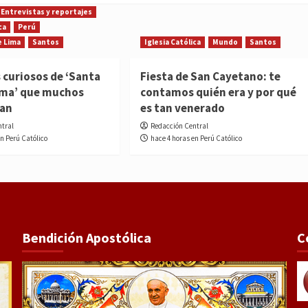
Entrevistas y reportajes
ca
Perú
e Lima
Santos
Iglesia Católica
Mundo
Santos
 curiosos de ‘Santa
Fiesta de San Cayetano: te
ima’ que muchos
contamos quién era y por qué
ían
es tan venerado
ntral
Redacción Central
en Perú Católico
hace 4 horas en Perú Católico
Bendición Apostólica
C