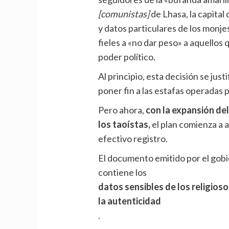
[comunistas]
de Lhasa, la capital
y datos particulares de los monjes
fieles a «no dar peso» a aquellos 
poder político.
Al principio, esta decisión se jus
poner fin a las estafas operadas p
Pero ahora,
c
on la expansión de
los taoístas,
el plan comienza a 
efectivo registro.
El documento emitido por el gobi
contiene los
datos sensibles de los religioso
la autenticidad
.