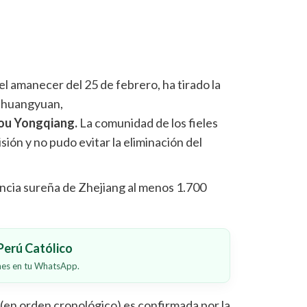
l amanecer del 25 de febrero, ha tirado la
 Zhuangyuan,
hou Yongqiang.
La comunidad de los fieles
sión y no pudo evitar la eliminación del
incia sureña de Zhejiang al menos 1.700
erú Católico
ones en tu WhatsApp.
n (en orden cronológico) es confirmada por la