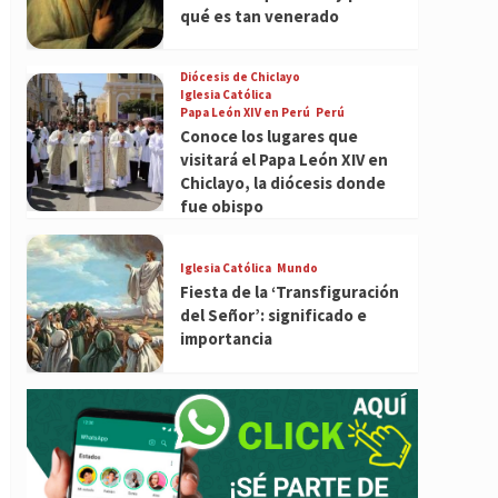
qué es tan venerado
Diócesis de Chiclayo
Iglesia Católica
Papa León XIV en Perú
Perú
Conoce los lugares que
visitará el Papa León XIV en
Chiclayo, la diócesis donde
fue obispo
Iglesia Católica
Mundo
Fiesta de la ‘Transfiguración
del Señor’: significado e
importancia