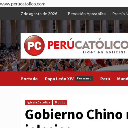
www.perucatolico.com
Skip
7 de agosto de 2026
Bendición Apostólica
Premio N
to
content
Portada
Papa León XIV
Perú
Mun
Peruano
Iglesia Católica
Mundo
Gobierno Chino r