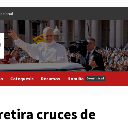
acional
do
Catequesis
Recursos
Homilía
Dominical
etira cruces de