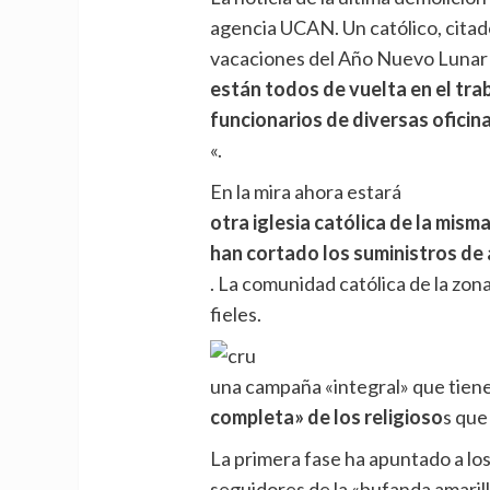
agencia UCAN. Un católico, citado
vacaciones del Año Nuevo Lunar h
están todos de vuelta en el trab
funcionarios de diversas oficina
«.
En la mira ahora estará
otra iglesia católica de la misma
han cortado los suministros de 
. La comunidad católica de la zo
fieles.
una campaña «integral» que tien
completa» de los religioso
s que
La primera fase ha apuntado a lo
seguidores de la «bufanda amarill