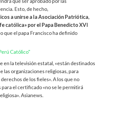
tendrá que ser aprobado por las
encia. Esto, de hecho,
icos a unirse a la Asociación Patriótica,
fe católica» por el Papa Benedicto XVI
xto que el papa Francisco ha definido
erú Católico"
 en la televisión estatal, «están destinados
de las organizaciones religiosas, para
 derechos de los fieles». A los que no
 para el certificado «no se le permitirá
religiosa». Asianews.