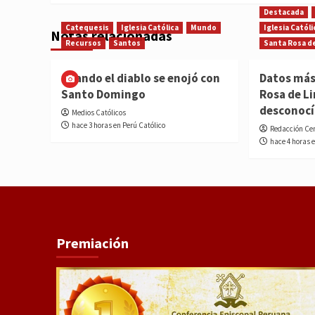
Destacada
Catequesis
Iglesia Católica
Mundo
Iglesia Católi
Notas relacionadas
Recursos
Santos
Santa Rosa d
Cuando el diablo se enojó con
Datos más
Santo Domingo
Rosa de L
desconoc
Medios Católicos
hace 3 horas en Perú Católico
Redacción Ce
hace 4 horas 
Premiación