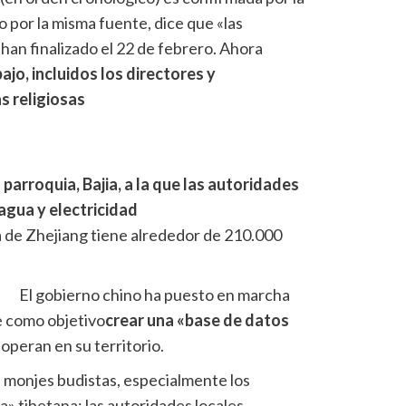
 por la misma fuente, dice que «las
an finalizado el 22 de febrero. Ahora
ajo, incluidos los directores y
s religiosas
 parroquia, Bajia, a la que las autoridades
agua y electricidad
na de Zhejiang tiene alrededor de 210.000
El gobierno chino ha puesto en marcha
e como objetivo
crear una «base de datos
 operan en su territorio.
s monjes budistas, especialmente los
a» tibetana: las autoridades locales