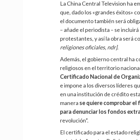
La China Central Television ha em
que, dado los «grandes éxitos» co
el documento también será obligat
– añade el periodista – se inclui
protestantes, y así la obra será 
religiones oficiales, ndr].
Además, el gobierno central ha c
religiosos en el territorio nacional
Certificado Nacional de Organi
e impone a los diversos líderes q
en una institución de crédito esta
manera
se quiere comprobar el f
para denunciar los fondos extr
revolución”.
El certificado para el estado rel