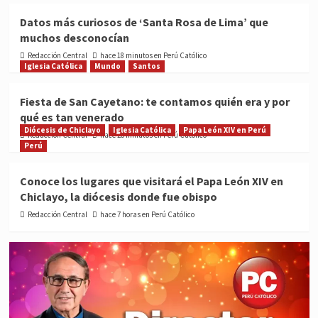
Datos más curiosos de ‘Santa Rosa de Lima’ que
muchos desconocían
Redacción Central
hace 18 minutos en Perú Católico
Iglesia Católica
Mundo
Santos
Fiesta de San Cayetano: te contamos quién era y por
qué es tan venerado
Diócesis de Chiclayo
Iglesia Católica
Papa León XIV en Perú
Redacción Central
hace 26 minutos en Perú Católico
Perú
Conoce los lugares que visitará el Papa León XIV en
Chiclayo, la diócesis donde fue obispo
Redacción Central
hace 7 horas en Perú Católico