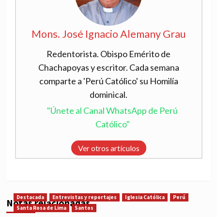
Mons. José Ignacio Alemany Grau
Redentorista. Obispo Emérito de
Chachapoyas y escritor. Cada semana
comparte a 'Perú Católico' su Homilía
dominical.
"Únete al Canal WhatsApp de Perú
Católico"
Ver otros artículos
Destacada
Entrevistas y reportajes
Iglesia Católica
Perú
Notas relacionadas
Santa Rosa de Lima
Santos