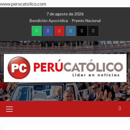
www.perucatolico.com
Skip
7 de agosto de 2026
to
Bendición Apostólica
Premio Nacional
content
WhatsApp
Facebook
Youtube
Instagram
X
TikTok
Primary
Menu