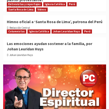
Entrevistas y reportajes
Iglesia Católica
Perú
Patricia Alcántara C.
Santa Rosa de Lima
Videos
Himno oficial a ‘Santa Rosa de Lima’, patrona del Perú
Redacción Central
Columnistas
Iglesia Católica
Johan Leuridan Huys
Perú
Las emociones ayudan sostener a la familia, por
Johan Leuridan Huys
Johan Leuridan Huys