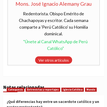
Mons. José Ignacio Alemany Grau
Redentorista. Obispo Emérito de
Chachapoyas y escritor. Cada semana
comparte a 'Perú Católico' su Homilía
dominical.
"Únete al Canal WhatsApp de Perú
Católico"
Ver otros artículos
Notas relacionadas
Catequesis
Entrevistas y reportajes
Iglesia Católica
Mundo
¿Qué diferencias hay entre un sacerdote católico y un
pastor protestante?