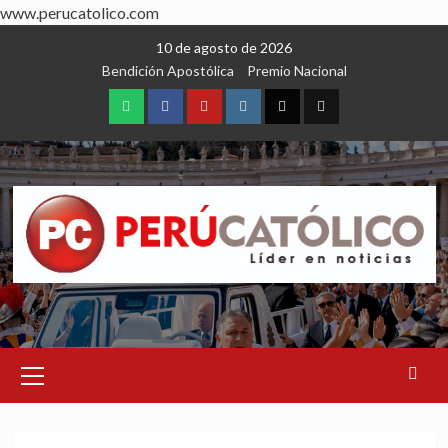
www.perucatolico.com
Skip
10 de agosto de 2026
to
Bendición Apostólica
Premio Nacional
content
WhatsApp
Facebook
Youtube
Instagram
X
TikTok
Primary
Menu