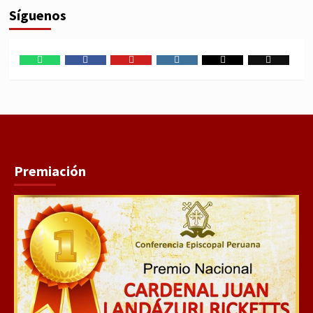
Síguenos
WhatsApp
Facebook
Youtube
Instagram
X
TikTok
Premiación