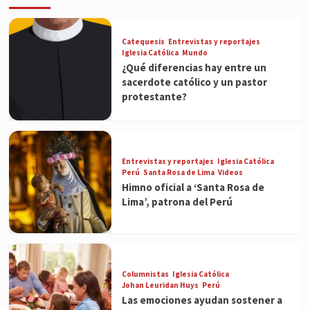
Catequesis
Entrevistas y reportajes
Iglesia Católica
Mundo
¿Qué diferencias hay entre un
sacerdote católico y un pastor
protestante?
Entrevistas y reportajes
Iglesia Católica
Perú
Santa Rosa de Lima
Videos
Himno oficial a ‘Santa Rosa de
Lima’, patrona del Perú
Columnistas
Iglesia Católica
Johan Leuridan Huys
Perú
Las emociones ayudan sostener a