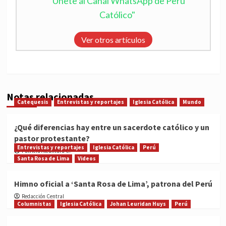
"Únete al Canal WhatsApp de Perú
Católico"
Ver otros artículos
Notas relacionadas
Catequesis
Entrevistas y reportajes
Iglesia Católica
Mundo
¿Qué diferencias hay entre un sacerdote católico y un
pastor protestante?
Entrevistas y reportajes
Iglesia Católica
Perú
Patricia Alcántara C.
Santa Rosa de Lima
Videos
Himno oficial a ‘Santa Rosa de Lima’, patrona del Perú
Redacción Central
Columnistas
Iglesia Católica
Johan Leuridan Huys
Perú