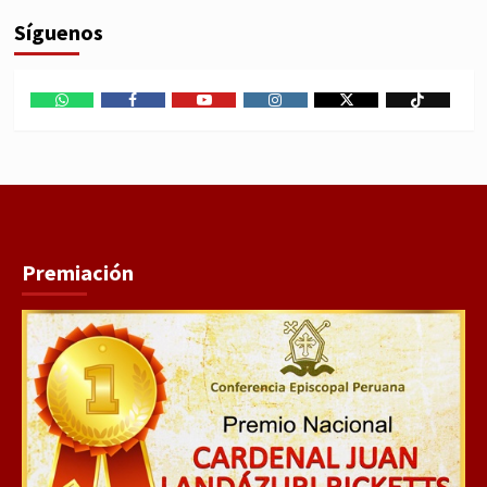
Síguenos
WhatsApp
Facebook
Youtube
Instagram
X
TikTok
Premiación