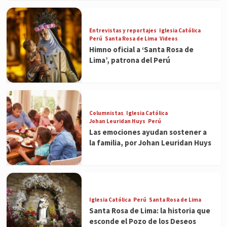
Entrevistas y reportajes
Iglesia Católica
Perú
Santa Rosa de Lima
Videos
Himno oficial a ‘Santa Rosa de
Lima’, patrona del Perú
Columnistas
Iglesia Católica
Johan Leuridan Huys
Perú
Las emociones ayudan sostener a
la familia, por Johan Leuridan Huys
Iglesia Católica
Perú
Santa Rosa de Lima
Santa Rosa de Lima: la historia que
esconde el Pozo de los Deseos