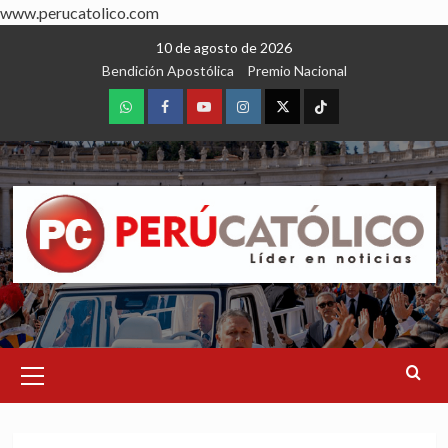
www.perucatolico.com
Skip
10 de agosto de 2026
to
Bendición Apostólica
Premio Nacional
content
WhatsApp
Facebook
Youtube
Instagram
X
TikTok
Primary
Menu