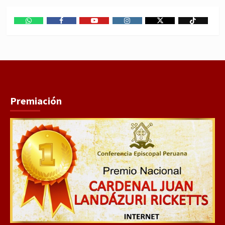
WhatsApp
Facebook
Youtube
Instagram
X
TikTok
Premiación