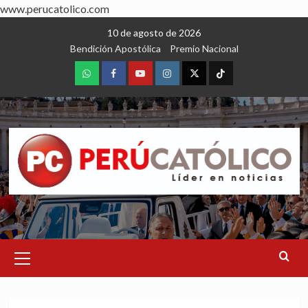
www.perucatolico.com
Skip
10 de agosto de 2026
to
Bendición Apostólica
Premio Nacional
content
WhatsApp
Facebook
Youtube
Instagram
X
TikTok
Primary
Menu