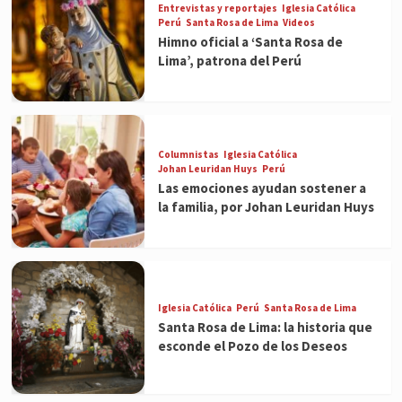
Entrevistas y reportajes
Iglesia Católica
Perú
Santa Rosa de Lima
Videos
Himno oficial a ‘Santa Rosa de
Lima’, patrona del Perú
Columnistas
Iglesia Católica
Johan Leuridan Huys
Perú
Las emociones ayudan sostener a
la familia, por Johan Leuridan Huys
Iglesia Católica
Perú
Santa Rosa de Lima
Santa Rosa de Lima: la historia que
esconde el Pozo de los Deseos