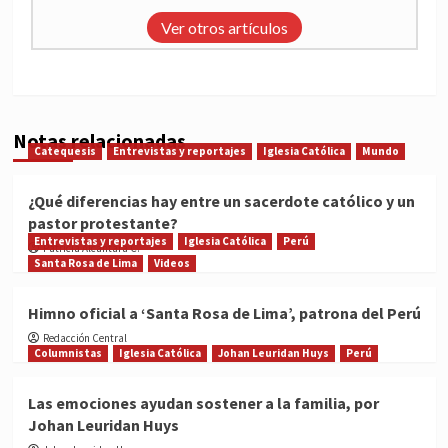
Ver otros artículos
Notas relacionadas
Catequesis
Entrevistas y reportajes
Iglesia Católica
Mundo
¿Qué diferencias hay entre un sacerdote católico y un
pastor protestante?
Entrevistas y reportajes
Iglesia Católica
Perú
Patricia Alcántara C.
Santa Rosa de Lima
Videos
Himno oficial a ‘Santa Rosa de Lima’, patrona del Perú
Redacción Central
Columnistas
Iglesia Católica
Johan Leuridan Huys
Perú
Las emociones ayudan sostener a la familia, por
Johan Leuridan Huys