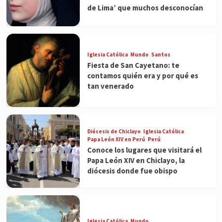
de Lima’ que muchos desconocían
Iglesia Católica
Mundo
Santos
Fiesta de San Cayetano: te
contamos quién era y por qué es
tan venerado
Diócesis de Chiclayo
Iglesia Católica
Papa León XIV en Perú
Perú
Conoce los lugares que visitará el
Papa León XIV en Chiclayo, la
diócesis donde fue obispo
Iglesia Católica
Mundo