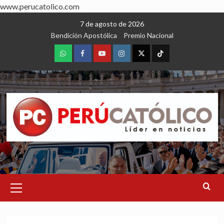
www.perucatolico.com
Skip
7 de agosto de 2026
to
Bendición Apostólica
Premio Nacional
content
WhatsApp
Facebook
Youtube
Instagram
X
TikTok
Primary
Menu