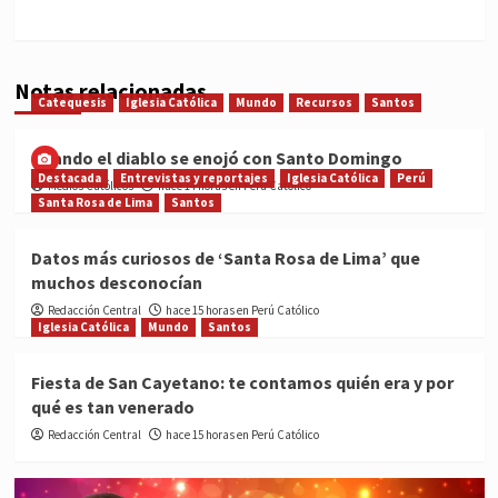
Notas relacionadas
Catequesis
Iglesia Católica
Mundo
Recursos
Santos
Cuando el diablo se enojó con Santo Domingo
Destacada
Entrevistas y reportajes
Iglesia Católica
Perú
Medios Católicos
hace 14 horas en Perú Católico
Santa Rosa de Lima
Santos
Datos más curiosos de ‘Santa Rosa de Lima’ que
muchos desconocían
Redacción Central
hace 15 horas en Perú Católico
Iglesia Católica
Mundo
Santos
Fiesta de San Cayetano: te contamos quién era y por
qué es tan venerado
Redacción Central
hace 15 horas en Perú Católico