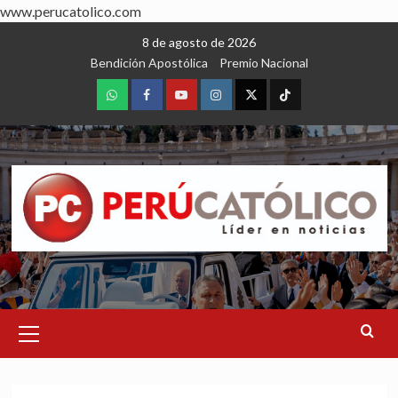
www.perucatolico.com
Skip
8 de agosto de 2026
to
Bendición Apostólica
Premio Nacional
content
WhatsApp
Facebook
Youtube
Instagram
X
TikTok
Primary
Menu