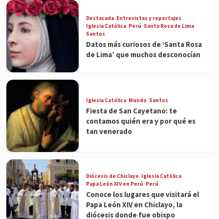
Destacada
Entrevistas y reportajes
Iglesia Católica
Perú
Santa Rosa de Lima
Santos
Datos más curiosos de ‘Santa Rosa
de Lima’ que muchos desconocían
Iglesia Católica
Mundo
Santos
Fiesta de San Cayetano: te
contamos quién era y por qué es
tan venerado
Diócesis de Chiclayo
Iglesia Católica
Papa León XIV en Perú
Perú
Conoce los lugares que visitará el
Papa León XIV en Chiclayo, la
diócesis donde fue obispo