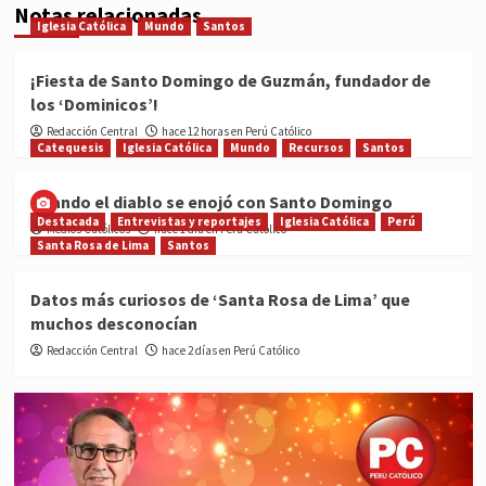
Notas relacionadas
Iglesia Católica
Mundo
Santos
¡Fiesta de Santo Domingo de Guzmán, fundador de
los ‘Dominicos’!
Redacción Central
hace 12 horas en Perú Católico
Catequesis
Iglesia Católica
Mundo
Recursos
Santos
Cuando el diablo se enojó con Santo Domingo
Destacada
Entrevistas y reportajes
Iglesia Católica
Perú
Medios Católicos
hace 1 día en Perú Católico
Santa Rosa de Lima
Santos
Datos más curiosos de ‘Santa Rosa de Lima’ que
muchos desconocían
Redacción Central
hace 2 días en Perú Católico