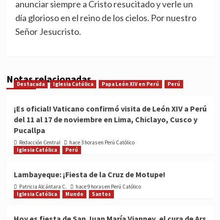
anunciar siempre a Cristo resucitado y verle un
día glorioso en el reino de los cielos. Por nuestro
Señor Jesucristo.
Notas relacionadas
Destacada
Iglesia Católica
Papa León XIV en Perú
Perú
¡Es oficial! Vaticano confirmó visita de León XIV a Perú
del 11 al 17 de noviembre en Lima, Chiclayo, Cusco y
Pucallpa
Redacción Central
hace 3 horas en Perú Católico
Iglesia Católica
Perú
Lambayeque: ¡Fiesta de la Cruz de Motupe!
Patricia Alcántara C.
hace 9 horas en Perú Católico
Iglesia Católica
Mundo
Santos
Hoy es fiesta de San Juan María Vianney, el cura de Ars