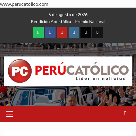
www.perucatolico.com
Skip
5 de agosto de 2026
to
Bendición Apostólica
Premio Nacional
content
WhatsApp
Facebook
Youtube
Instagram
X
TikTok
Primary
Menu