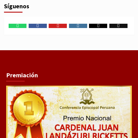
Síguenos
WhatsApp
Facebook
Youtube
Instagram
X
TikTok
Premiación