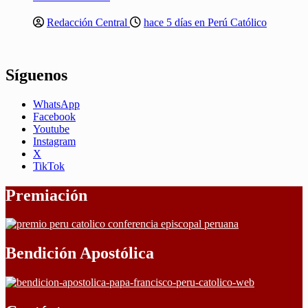
Redacción Central
hace 5 días en Perú Católico
Síguenos
WhatsApp
Facebook
Youtube
Instagram
X
TikTok
Premiación
Bendición Apostólica