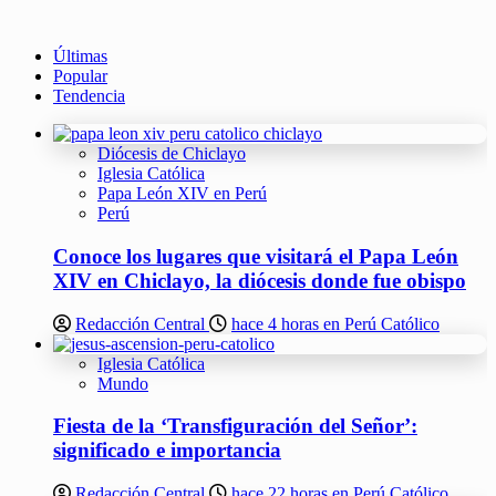
Últimas
Popular
Tendencia
Diócesis de Chiclayo
Iglesia Católica
Papa León XIV en Perú
Perú
Conoce los lugares que visitará el Papa León
XIV en Chiclayo, la diócesis donde fue obispo
Redacción Central
hace 4 horas en Perú Católico
Iglesia Católica
Mundo
Fiesta de la ‘Transfiguración del Señor’:
significado e importancia
Redacción Central
hace 22 horas en Perú Católico