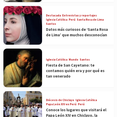
Destacada
Entrevistas y reportajes
Iglesia Católica
Perú
Santa Rosa de Lima
Santos
Datos más curiosos de ‘Santa Rosa
de Lima’ que muchos desconocían
Iglesia Católica
Mundo
Santos
Fiesta de San Cayetano: te
contamos quién era y por qué es
tan venerado
Diócesis de Chiclayo
Iglesia Católica
Papa León XIV en Perú
Perú
Conoce los lugares que visitará el
Papa León XIV en Chiclayo, la