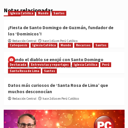
Notas relacionadas
Iglesia Católica
Mundo
Santos
¡Fiesta de Santo Domingo de Guzmán, fundador de
los ‘Dominicos’!
Redacción Central
hace 1 día en Perú Católico
Catequesis
Iglesia Católica
Mundo
Recursos
Santos
Cuando el diablo se enojó con Santo Domingo
Destacada
Entrevistas y reportajes
Iglesia Católica
Perú
Medios Católicos
hace 2 días en Perú Católico
Santa Rosa de Lima
Santos
Datos más curiosos de ‘Santa Rosa de Lima’ que
muchos desconocían
Redacción Central
hace 2 días en Perú Católico