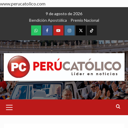
www.perucatolico.com
Skip
9 de agosto de 2026
to
Bendición Apostólica
Premio Nacional
content
WhatsApp
Facebook
Youtube
Instagram
X
TikTok
Primary
Menu