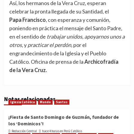
Así, los hermanos de la Vera Cruz, esperan
celebrar la pronta llegada de su Santidad, el
Papa Francisco
, con esperanza y comunión,
poniendo en práctica el mensaje del Santo Padre,
en el sentido de
trabajar unidos, apoyarnos unos a
otros
, y
practicar el perdón,
por el
engrandecimiento de la Iglesia y el Pueblo
Católico. Oficina de prensa de la
Archicofradía
de la Vera Cruz.
Notas relacionadas
Iglesia Católica
Mundo
Santos
¡Fiesta de Santo Domingo de Guzmán, fundador de
los ‘Dominicos’!
Redacción Central
hace 4 horas en Perú Católico