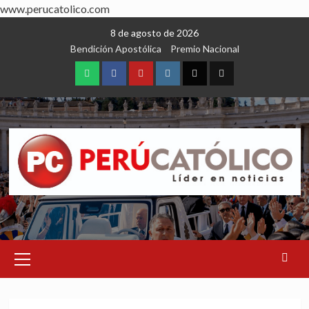
www.perucatolico.com
Skip
8 de agosto de 2026
to
Bendición Apostólica
Premio Nacional
content
WhatsApp
Facebook
Youtube
Instagram
X
TikTok
Primary
Menu