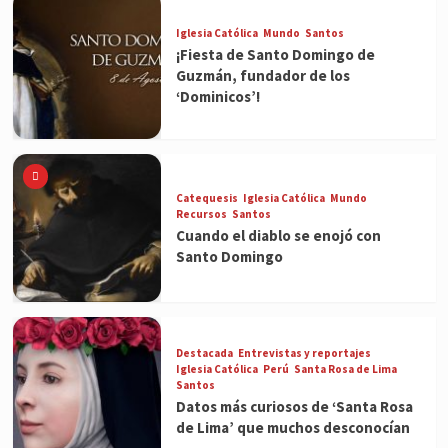
Iglesia Católica
Mundo
Santos
¡Fiesta de Santo Domingo de
Guzmán, fundador de los
‘Dominicos’!
Catequesis
Iglesia Católica
Mundo
Recursos
Santos
Cuando el diablo se enojó con
Santo Domingo
Destacada
Entrevistas y reportajes
Iglesia Católica
Perú
Santa Rosa de Lima
Santos
Datos más curiosos de ‘Santa Rosa
de Lima’ que muchos desconocían