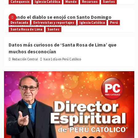
Catequesis
Iglesia Católica
Mundo
Recursos
Santos
Cuando el diablo se enojó con Santo Domingo
Destacada
Entrevistas y reportajes
Iglesia Católica
Perú
Medios Católicos
hace 1 día en Perú Católico
Santa Rosa de Lima
Santos
Datos más curiosos de ‘Santa Rosa de Lima’ que
muchos desconocían
Redacción Central
hace 1 día en Perú Católico