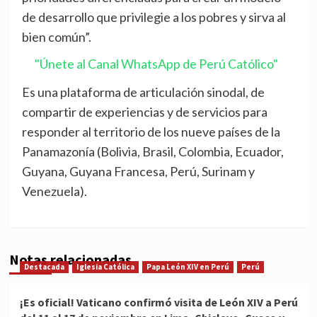
de desarrollo que privilegie a los pobres y sirva al
bien común”.
"Únete al Canal WhatsApp de Perú Católico"
Es una plataforma de articulación sinodal, de
compartir de experiencias y de servicios para
responder al territorio de los nueve países de la
Panamazonía (Bolivia, Brasil, Colombia, Ecuador,
Guyana, Guyana Francesa, Perú, Surinam y
Venezuela).
Notas relacionadas
Destacada
Iglesia Católica
Papa León XIV en Perú
Perú
¡Es oficial! Vaticano confirmó visita de León XIV a Perú