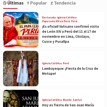
Últimas
Popular
Tendencia
Destacada
Iglesia Católica
Papa León XIV en Perú
Perú
¡Es oficial! Vaticano confirmó visita
de León XIV a Perú del 11 al 17 de
noviembre en Lima, Chiclayo,
Cusco y Pucallpa
Iglesia Católica
Perú
Lambayeque: ¡Fiesta de la Cruz de
Motupe!
Iglesia Católica
Mundo
Santos
Hoy es fiesta de San Juan María