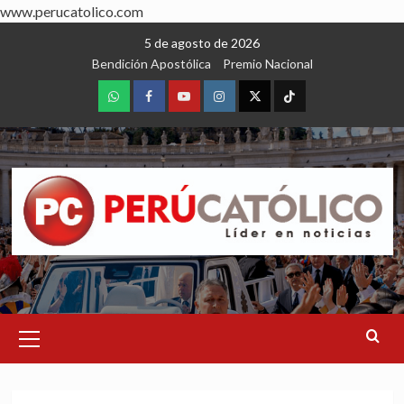
www.perucatolico.com
Skip
5 de agosto de 2026
to
Bendición Apostólica
Premio Nacional
content
WhatsApp
Facebook
Youtube
Instagram
X
TikTok
Primary
Menu