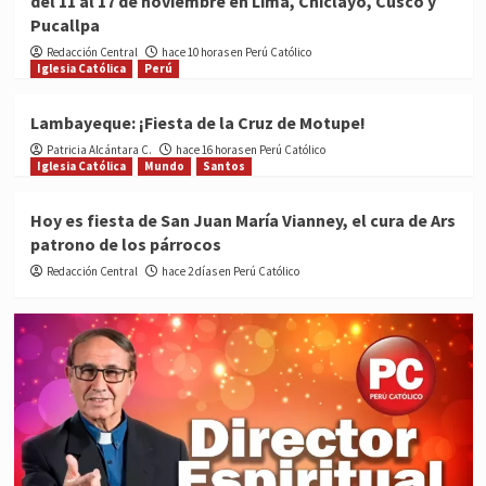
del 11 al 17 de noviembre en Lima, Chiclayo, Cusco y
Pucallpa
Redacción Central
hace 10 horas en Perú Católico
Iglesia Católica
Perú
Lambayeque: ¡Fiesta de la Cruz de Motupe!
Patricia Alcántara C.
hace 16 horas en Perú Católico
Iglesia Católica
Mundo
Santos
Hoy es fiesta de San Juan María Vianney, el cura de Ars
patrono de los párrocos
Redacción Central
hace 2 días en Perú Católico