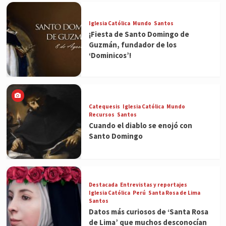
Iglesia Católica
Mundo
Santos
¡Fiesta de Santo Domingo de
Guzmán, fundador de los
‘Dominicos’!
Catequesis
Iglesia Católica
Mundo
Recursos
Santos
Cuando el diablo se enojó con
Santo Domingo
Destacada
Entrevistas y reportajes
Iglesia Católica
Perú
Santa Rosa de Lima
Santos
Datos más curiosos de ‘Santa Rosa
de Lima’ que muchos desconocían