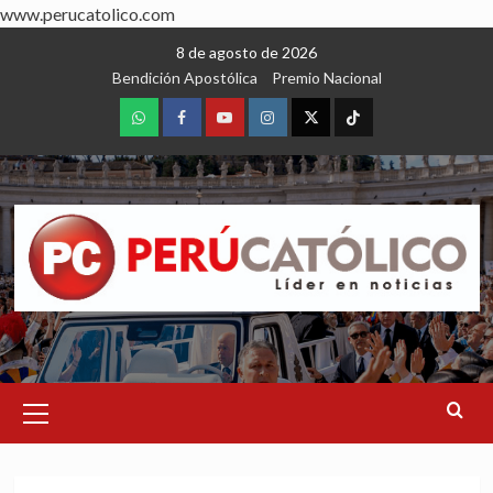
www.perucatolico.com
Skip
8 de agosto de 2026
to
Bendición Apostólica
Premio Nacional
content
WhatsApp
Facebook
Youtube
Instagram
X
TikTok
Primary
Menu