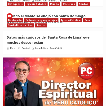
Redacción Central
hace 2 horas en Perú Católico
Catequesis
Iglesia Católica
Mundo
Recursos
Santos
Cuando el diablo se enojó con Santo Domingo
Destacada
Entrevistas y reportajes
Iglesia Católica
Perú
Medios Católicos
hace 1 día en Perú Católico
Santa Rosa de Lima
Santos
Datos más curiosos de ‘Santa Rosa de Lima’ que
muchos desconocían
Redacción Central
hace 1 día en Perú Católico