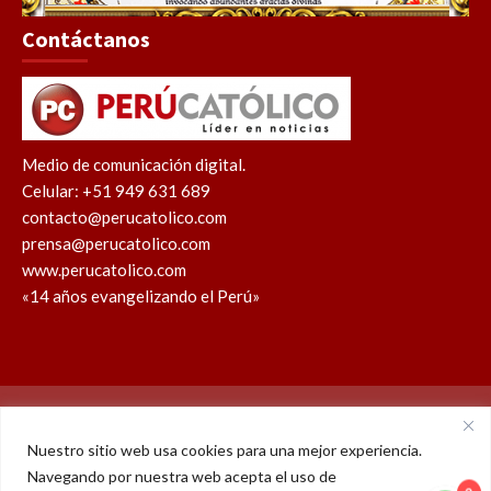
Contáctanos
Medio de comunicación digital.
Celular: +51 949 631 689
contacto@perucatolico.com
prensa@perucatolico.com
www.perucatolico.com
«14 años evangelizando el Perú»
Política de cookies
Política de privacidad
Nuestro sitio web usa cookies para una mejor experiencia.
Navegando por nuestra web acepta el uso de
WhatsApp
Facebook
Youtube
Instagram
X
TikTok