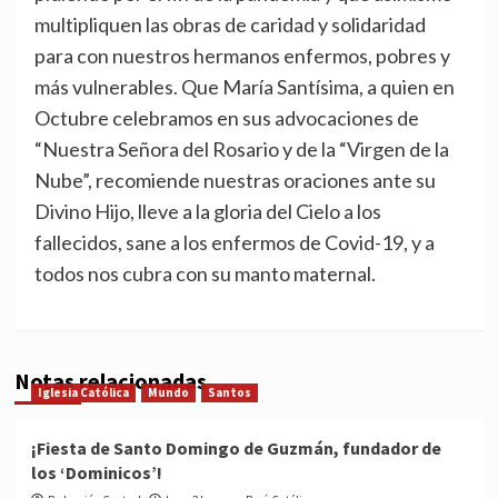
multipliquen las obras de caridad y solidaridad
para con nuestros hermanos enfermos, pobres y
más vulnerables. Que María Santísima, a quien en
Octubre celebramos en sus advocaciones de
“Nuestra Señora del Rosario y de la “Virgen de la
Nube”, recomiende nuestras oraciones ante su
Divino Hijo, lleve a la gloria del Cielo a los
fallecidos, sane a los enfermos de Covid-19, y a
todos nos cubra con su manto maternal.
Notas relacionadas
Iglesia Católica
Mundo
Santos
¡Fiesta de Santo Domingo de Guzmán, fundador de
los ‘Dominicos’!