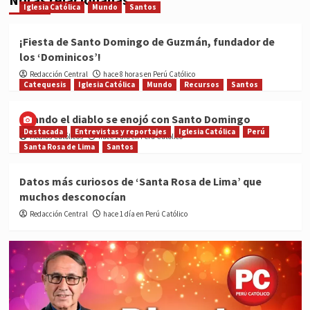
Iglesia Católica
Mundo
Santos
¡Fiesta de Santo Domingo de Guzmán, fundador de
los ‘Dominicos’!
Redacción Central
hace 8 horas en Perú Católico
Catequesis
Iglesia Católica
Mundo
Recursos
Santos
Cuando el diablo se enojó con Santo Domingo
Destacada
Entrevistas y reportajes
Iglesia Católica
Perú
Medios Católicos
hace 1 día en Perú Católico
Santa Rosa de Lima
Santos
Datos más curiosos de ‘Santa Rosa de Lima’ que
muchos desconocían
Redacción Central
hace 1 día en Perú Católico