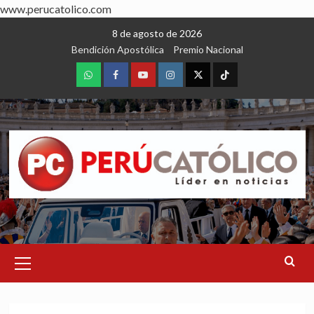
www.perucatolico.com
Skip
8 de agosto de 2026
to
Bendición Apostólica
Premio Nacional
content
WhatsApp
Facebook
Youtube
Instagram
X
TikTok
Primary
Menu