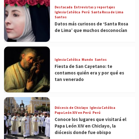
Destacada
Entrevistas y reportajes
Iglesia Católica
Perú
Santa Rosa de Lima
Santos
Datos más curiosos de ‘Santa Rosa
de Lima’ que muchos desconocían
Iglesia Católica
Mundo
Santos
Fiesta de San Cayetano: te
contamos quién era y por qué es
tan venerado
Diócesis de Chiclayo
Iglesia Católica
Papa León XIV en Perú
Perú
Conoce los lugares que visitará el
Papa León XIV en Chiclayo, la
diócesis donde fue obispo