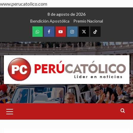
www.perucatolico.com
Skip
8 de agosto de 2026
to
Bendición Apostólica
Premio Nacional
content
WhatsApp
Facebook
Youtube
Instagram
X
TikTok
Primary
Menu