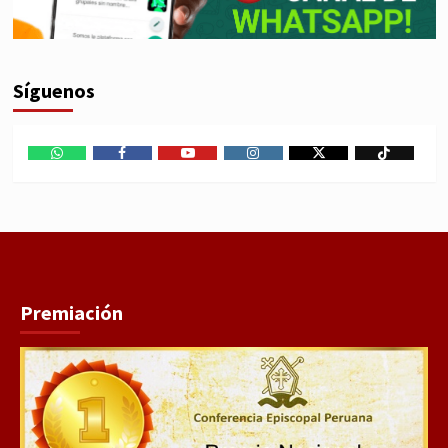
Síguenos
WhatsApp
Facebook
Youtube
Instagram
X
TikTok
Premiación