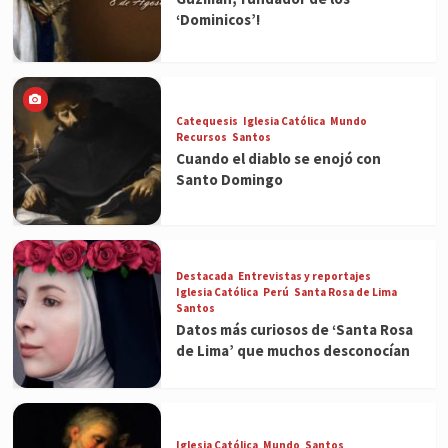
‘Dominicos’!
Catequesis
Iglesia Católica
Mundo
Recursos
Santos
Cuando el diablo se enojó con
Santo Domingo
Destacada
Entrevistas y reportajes
Iglesia Católica
Perú
Santa Rosa de Lima
Santos
Datos más curiosos de ‘Santa Rosa
de Lima’ que muchos desconocían
Iglesia Católica
Mundo
Santos