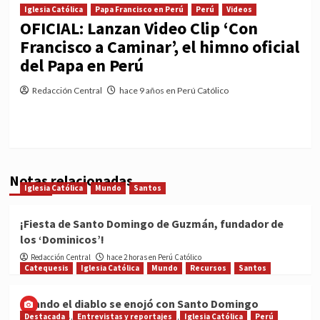
Iglesia Católica
Papa Francisco en Perú
Perú
Videos
OFICIAL: Lanzan Video Clip ‘Con
Francisco a Caminar’, el himno oficial
del Papa en Perú
Redacción Central
hace 9 años en Perú Católico
Notas relacionadas
Iglesia Católica
Mundo
Santos
¡Fiesta de Santo Domingo de Guzmán, fundador de
los ‘Dominicos’!
Redacción Central
hace 2 horas en Perú Católico
Catequesis
Iglesia Católica
Mundo
Recursos
Santos
Cuando el diablo se enojó con Santo Domingo
Destacada
Entrevistas y reportajes
Iglesia Católica
Perú