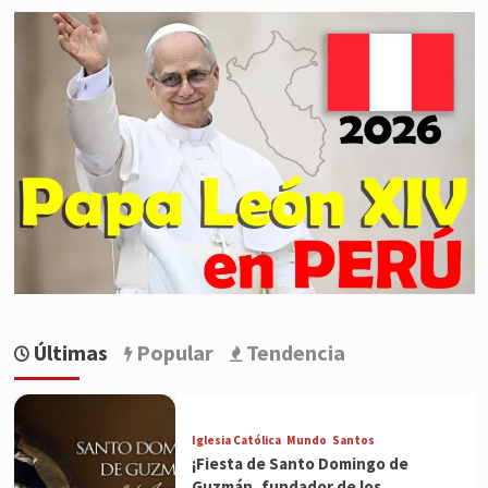
Últimas
Popular
Tendencia
Iglesia Católica
Mundo
Santos
¡Fiesta de Santo Domingo de
Guzmán, fundador de los