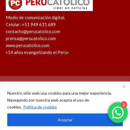
Medio de comunicación digital.
Celular: +51 949 631 689
contacto@perucatolico.com
prensa@perucatolico.com
www.perucatolico.com
«14 años evangelizando el Perú»
Política de cookies
Política de privacidad
Nuestro sitio web usa cookies para una mejor experiencia.
2
Navegando por nuestra web acepta el uso de
WhatsApp
Facebook
Youtube
Instagram
X
TikTok
cookies.
Política de cookies
© Derechos reservados 2026 – Perú Católico | 14 años
Aceptar
evangelizando el Perú