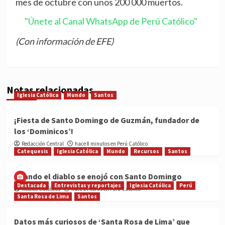
mes de octubre con unos 200 000 muertos.
"Únete al Canal WhatsApp de Perú Católico"
(Con información de EFE)
Notas relacionadas
Iglesia Católica
Mundo
Santos
¡Fiesta de Santo Domingo de Guzmán, fundador de
los ‘Dominicos’!
Redacción Central
hace 8 minutos en Perú Católico
Catequesis
Iglesia Católica
Mundo
Recursos
Santos
Cuando el diablo se enojó con Santo Domingo
Destacada
Entrevistas y reportajes
Iglesia Católica
Perú
Medios Católicos
hace 24 horas en Perú Católico
Santa Rosa de Lima
Santos
Datos más curiosos de ‘Santa Rosa de Lima’ que