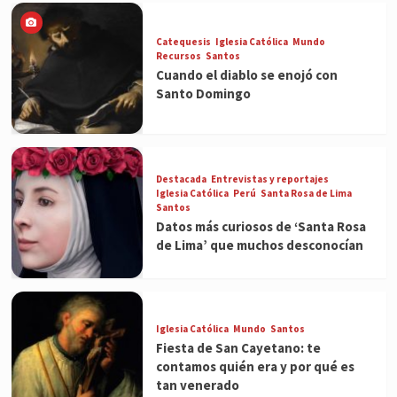
Catequesis
Iglesia Católica
Mundo
Recursos
Santos
Cuando el diablo se enojó con
Santo Domingo
Destacada
Entrevistas y reportajes
Iglesia Católica
Perú
Santa Rosa de Lima
Santos
Datos más curiosos de ‘Santa Rosa
de Lima’ que muchos desconocían
Iglesia Católica
Mundo
Santos
Fiesta de San Cayetano: te
contamos quién era y por qué es
tan venerado