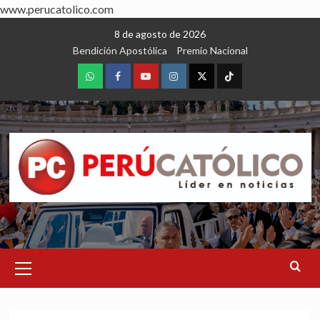
www.perucatolico.com
Skip
8 de agosto de 2026
to
Bendición Apostólica
Premio Nacional
content
WhatsApp
Facebook
Youtube
Instagram
X
TikTok
Primary
Menu