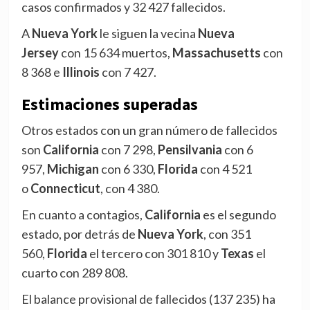
casos confirmados y 32 427 fallecidos.
A
Nueva York
le siguen la vecina
Nueva
Jersey
con 15 634 muertos,
Massachusetts
con
8 368 e
Illinois
con 7 427.
Estimaciones superadas
Otros estados con un gran número de fallecidos
son
California
con 7 298,
Pensilvania
con 6
957,
Michigan
con 6 330,
Florida
con 4 521
o
Connecticut
, con 4 380.
En cuanto a contagios,
California
es el segundo
estado, por detrás de
Nueva York
, con 351
560,
Florida
el tercero con 301 810 y
Texas
el
cuarto con 289 808.
El balance provisional de fallecidos (137 235) ha