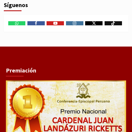
Síguenos
WhatsApp
Facebook
Youtube
Instagram
X
TikTok
Premiación