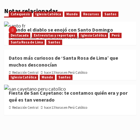
Notas relacionadas
Catequesis
Iglesia Católica
Mundo
Recursos
Santos
Cuando el diablo se enojó con Santo Domingo
Destacada
Entrevistas y reportajes
Iglesia Católica
Perú
Medios Católicos
hace 12 horas en Perú Católico
Santa Rosa de Lima
Santos
Datos más curiosos de ‘Santa Rosa de Lima’ que
muchos desconocían
Redacción Central
hace 13 horas en Perú Católico
Iglesia Católica
Mundo
Santos
Fiesta de San Cayetano: te contamos quién era y por
qué es tan venerado
Redacción Central
hace 13 horas en Perú Católico