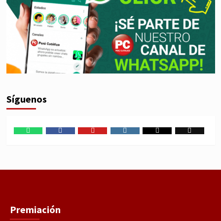
Síguenos
WhatsApp
Facebook
Youtube
Instagram
X
TikTok
Premiación