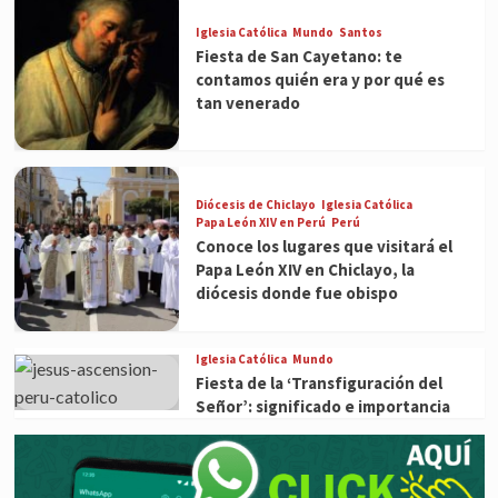
Iglesia Católica
Mundo
Santos
Fiesta de San Cayetano: te
contamos quién era y por qué es
tan venerado
Diócesis de Chiclayo
Iglesia Católica
Papa León XIV en Perú
Perú
Conoce los lugares que visitará el
Papa León XIV en Chiclayo, la
diócesis donde fue obispo
Iglesia Católica
Mundo
Fiesta de la ‘Transfiguración del
Señor’: significado e importancia