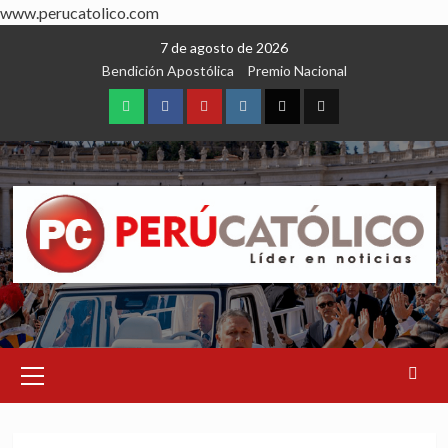
www.perucatolico.com
Skip
7 de agosto de 2026
to
Bendición Apostólica
Premio Nacional
content
WhatsApp
Facebook
Youtube
Instagram
X
TikTok
Primary
Menu