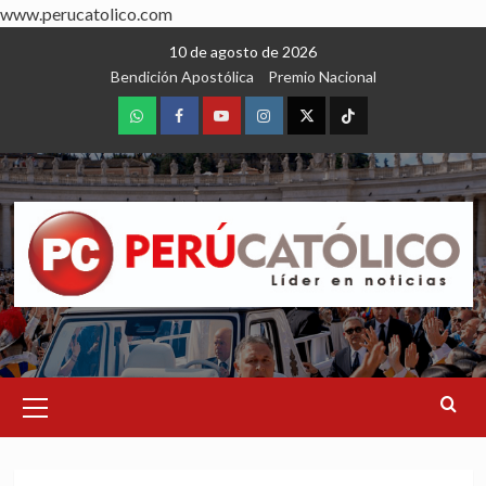
www.perucatolico.com
Skip
10 de agosto de 2026
to
Bendición Apostólica
Premio Nacional
content
WhatsApp
Facebook
Youtube
Instagram
X
TikTok
Primary
Menu