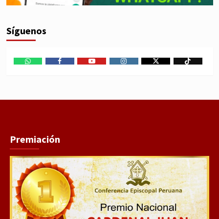
Síguenos
WhatsApp
Facebook
Youtube
Instagram
X
TikTok
Premiación