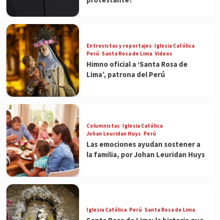
Entrevistas y reportajes
Iglesia Católica
Perú
Santa Rosa de Lima
Videos
Himno oficial a ‘Santa Rosa de
Lima’, patrona del Perú
Columnistas
Iglesia Católica
Johan Leuridan Huys
Perú
Las emociones ayudan sostener a
la familia, por Johan Leuridan Huys
Iglesia Católica
Perú
Santa Rosa de Lima