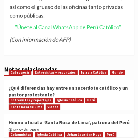
así como el grueso de las oficinas tanto privadas
como públicas.
"Únete al Canal WhatsApp de Perú Católico"
(Con información de AFP)
Notas relacionadas
Catequesis
Entrevistas y reportajes
Iglesia Católica
Mundo
¿Qué diferencias hay entre un sacerdote católico y un
pastor protestante?
Entrevistas y reportajes
Iglesia Católica
Perú
Patricia Alcántara C.
Santa Rosa de Lima
Videos
Himno oficial a ‘Santa Rosa de Lima’, patrona del Perú
Redacción Central
Columnistas
Iglesia Católica
Johan Leuridan Huys
Perú