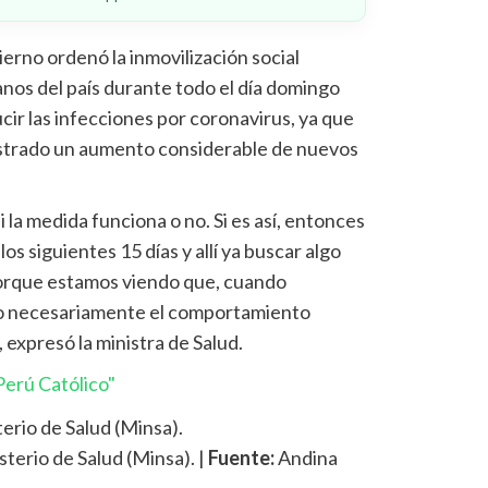
erno ordenó la inmovilización social
anos del país durante todo el día domingo
ucir las infecciones por coronavirus, ya que
gistrado un aumento considerable de nuevos
 la medida funciona o no. Si es así, entonces
s siguientes 15 días y allí ya buscar algo
orque estamos viendo que, cuando
no necesariamente el comportamiento
expresó la ministra de Salud.
erú Católico"
isterio de Salud (Minsa). |
Fuente:
Andina