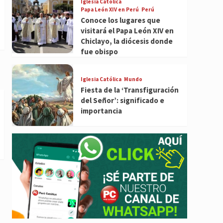
Iglesia Católica
Papa León XIV en Perú
Perú
Conoce los lugares que
visitará el Papa León XIV en
Chiclayo, la diócesis donde
fue obispo
Iglesia Católica
Mundo
Fiesta de la ‘Transfiguración
del Señor’: significado e
importancia