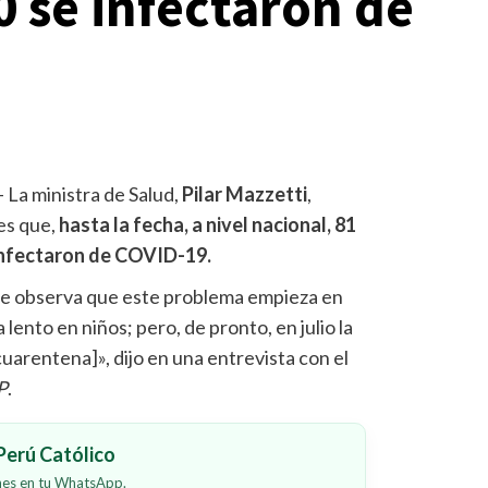
0 se infectaron de
– La ministra de Salud,
Pilar Mazzetti
,
es que,
hasta la fecha, a nivel nacional, 81
 infectaron de COVID-19.
, se observa que este problema empieza en
a lento en niños; pero, de pronto, en julio la
cuarentena]», dijo en una entrevista con el
P
.
erú Católico
ones en tu WhatsApp.