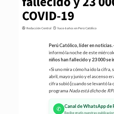
fallecido y 23 00
COVID-19
Redacción Central
hace 6 años en Perú Católico
Perú Católico, líder en noticias.
informó la noche de este miércol
niños han fallecido y 23 000 se
«Si uno mira cómo ha ido la cifra
abril, mayo y junio y el ascenso er
cifra subió [cuando se levantó la 
programa
Nada está dicho
de
RP
Canal de WhatsApp de P
✆
Recibe gratis nuestras publicaci