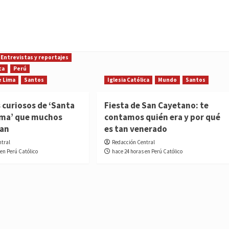
Entrevistas y reportajes
ca
Perú
e Lima
Santos
Iglesia Católica
Mundo
Santos
 curiosos de ‘Santa
Fiesta de San Cayetano: te
ima’ que muchos
contamos quién era y por qué
ían
es tan venerado
ntral
Redacción Central
 en Perú Católico
hace 24 horas en Perú Católico