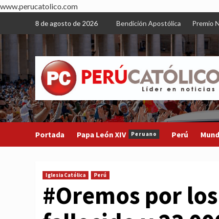
www.perucatolico.com
Skip
8 de agosto de 2026
Bendición Apostólica
Premio N
to
content
Portada
Papa León XIV
Perú
Mun
Peruano
Iglesia Católica
Perú
#Oremos por los