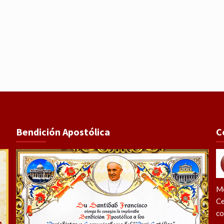
Bendición Apostólica
C
Me
Ce
co