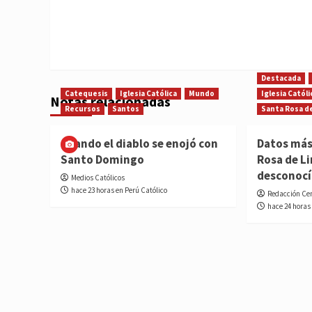
Destacada
Catequesis
Iglesia Católica
Mundo
Iglesia Católi
Notas relacionadas
Recursos
Santos
Santa Rosa d
Cuando el diablo se enojó con
Datos más
Santo Domingo
Rosa de L
desconoc
Medios Católicos
hace 23 horas en Perú Católico
Redacción Ce
hace 24 horas