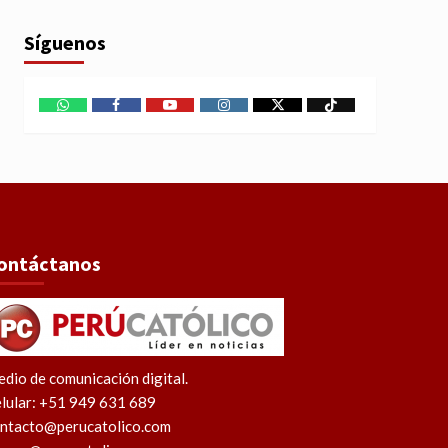
Síguenos
WhatsApp
Facebook
Youtube
Instagram
X
TikTok
ontáctanos
dio de comunicación digital.
lular: +51 949 631 689
ntacto@perucatolico.com