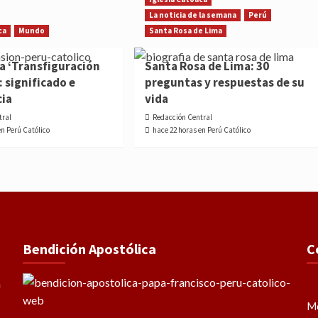
La noticia de la semana
Perú
ca
Mundo
Santa Rosa de Lima
la ‘Transfiguración
Santa Rosa de Lima: 30
: significado e
preguntas y respuestas de su
cia
vida
tral
Redacción Central
en Perú Católico
hace 22 horas en Perú Católico
Bendición Apostólica
C
Me