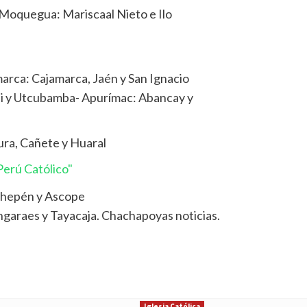
Moquegua: Mariscaal Nieto e Ilo
arca: Cajamarca, Jaén y San Ignacio
i y Utcubamba- Apurímac: Abancay y
ura, Cañete y Huaral
erú Católico"
 Chepén y Ascope
ngaraes y Tayacaja. Chachapoyas noticias.
Iglesia Católica