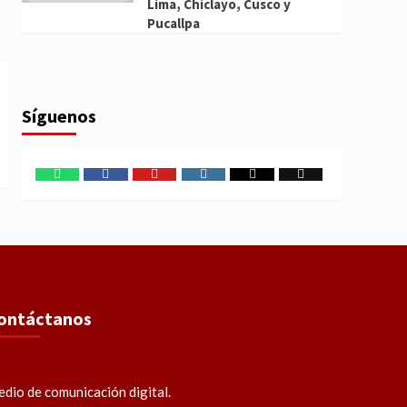
Lima, Chiclayo, Cusco y
Pucallpa
Síguenos
WhatsApp
Facebook
Youtube
Instagram
X
TikTok
ontáctanos
dio de comunicación digital.