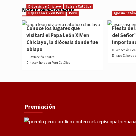
Diócesis de Chiclayo
Iglesia Católica
Notas relacionadas
Papa León XIV en Perú
Perú
Iglesia Católi
Conoce los lugares que
Fiesta de 
visitará el Papa León XIV en
del Señor’
Chiclayo, la diócesis donde fue
importan
obispo
Redacción Cen
hace 21 horas 
Redacción Central
hace 4 horas en Perú Católico
Premiación