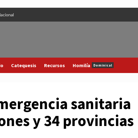
acional
do
Catequesis
Recursos
Homilía
Dominical
mergencia sanitaria
iones y 34 provincias