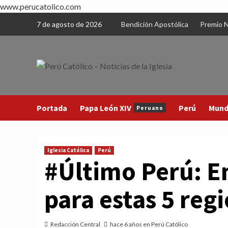
www.perucatolico.com
Skip
7 de agosto de 2026
Bendición Apostólica
Premio N
to
content
Portada
Papa León XIV
Perú
Mun
Peruano
Iglesia Católica
Perú
#Último Perú: E
para estas 5 reg
Redacción Central
hace 6 años en Perú Católico