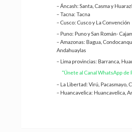
– Áncash: Santa, Casma y Huaraz
– Tacna: Tacna
– Cusco: Cusco y La Convención
– Puno: Puno y San Román- Cajam
– Amazonas: Bagua, Condocanqu
Andahuaylas
– Lima provincias: Barranca, Hua
"Únete al Canal WhatsApp de P
– La Libertad: Virú, Pacasmayo,
– Huancavelica: Huancavelica, A