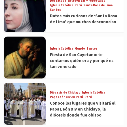
Destacada
Entrevistas y reportajes
Iglesia Católica
Perú
Santa Rosa de Lima
Santos
Datos más curiosos de ‘Santa Rosa
de Lima’ que muchos desconocían
Iglesia Católica
Mundo
Santos
Fiesta de San Cayetano: te
contamos quién era y por qué es
tan venerado
Diócesis de Chiclayo
Iglesia Católica
Papa León XIV en Perú
Perú
Conoce los lugares que visitará el
Papa León XIV en Chiclayo, la
diócesis donde fue obispo