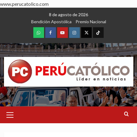
www.perucatolico.com
Skip
8 de agosto de 2026
to
Bendición Apostólica
Premio Nacional
content
WhatsApp
Facebook
Youtube
Instagram
X
TikTok
Primary
Menu