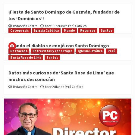
¡Fiesta de Santo Domingo de Guzmán, fundador de
los ‘Dominicos’!
Redacción Central
hace 15 horas en Perú Católico
Catequesis
Iglesia Católica
Mundo
Recursos
Santos
Cuando el diablo se enojó con Santo Domingo
Destacada
Entrevistas y reportajes
Iglesia Católica
Perú
Medios Católicos
hace 2 días en Perú Católico
Santa Rosa de Lima
Santos
Datos más curiosos de ‘Santa Rosa de Lima’ que
muchos desconocían
Redacción Central
hace 2 días en Perú Católico