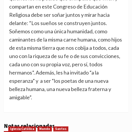
compartan en este Congreso de Educación
Religiosa debe ser soñar juntos y mirar hacia
delante: “Los sueños se construyen juntos.
Soñemos como una única humanidad, como
caminantes de la misma carne humana, como hijos
de esta misma tierra que nos cobija a todos, cada
uno con la riqueza de su fe o de sus convicciones,
cada uno con su propia voz, pero sí, todos
hermanos”. Además, les ha invitado “a la
esperanza” y a ser “los poetas de una nueva
belleza humana, una nueva belleza fraterna y
amigable”.
Notas relacionadas
Iglesia Católica
Mundo
Santos