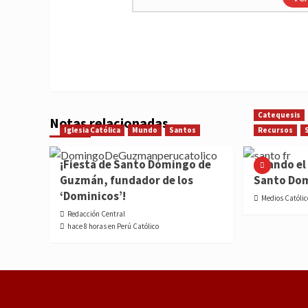
Catequesis
Notas relacionadas
Iglesia Católica
Mundo
Santos
Recursos
¡Fiesta de Santo Domingo de
Cuando el 
Guzmán, fundador de los
Santo Do
‘Dominicos’!
Medios Católic
Redacción Central
hace 8 horas en Perú Católico