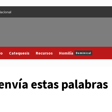
acional
do
Catequesis
Recursos
Homilía
Dominical
envía estas palabras