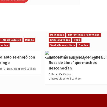
Destacada
Entrevistas y reportajes
Iglesia Católica
Mundo
Iglesia Católica
Perú
Santos
Santa Rosa de Lima
Santos
diablo se enojó con
Datos más curiosos de ‘Santa
mingo
Rosa de Lima’ que muchos
desconocían
os
hace 1 día en Perú Católico
Redacción Central
hace 1 día en Perú Católico