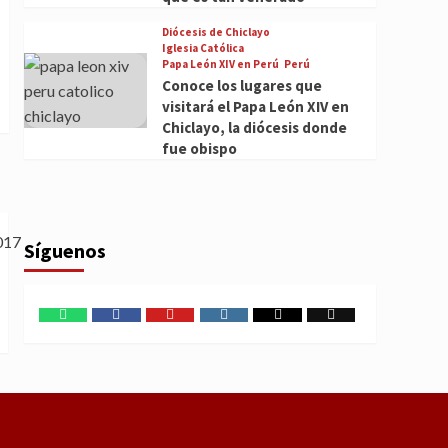
Diócesis de Chiclayo
Iglesia Católica
Papa León XIV en Perú
Perú
Conoce los lugares que
visitará el Papa León XIV en
Chiclayo, la diócesis donde
fue obispo
Síguenos
WhatsApp
Facebook
Youtube
Instagram
X
TikTok