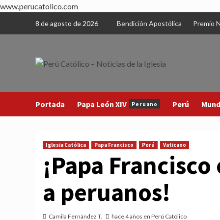
www.perucatolico.com
Skip
8 de agosto de 2026
Bendición Apostólica
Premio N
to
content
Portada
Papa León XIV
Perú
Mun
Peruano
Iglesia Católica
Papa Francisco
Perú
Vaticano
¡Papa Francisco 
a peruanos!
Camila Fernández T.
hace 4 años en Perú Católico