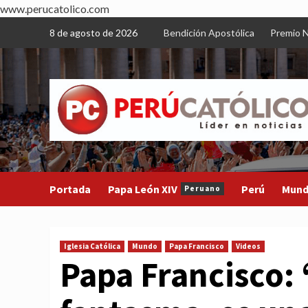
www.perucatolico.com
Skip
8 de agosto de 2026
Bendición Apostólica
Premio N
to
content
Portada
Papa León XIV
Perú
Mun
Peruano
Iglesia Católica
Mundo
Papa Francisco
Videos
Papa Francisco: 