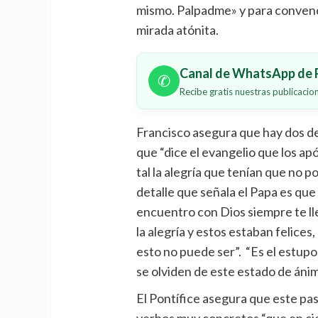
mismo. Palpadme» y para convence
mirada atónita.
Canal de WhatsApp de P
✆
Recibe gratis nuestras publicaci
Francisco asegura que hay dos det
que “dice el evangelio que los apó
tal la alegría que tenían que no p
detalle que señala el Papa es que
encuentro con Dios siempre te lle
la alegría y estos estaban felices
esto no puede ser”. “Es el estupor
se olviden de este estado de ánim
El Pontífice asegura que este pas
verbos muy concretos “que en cie