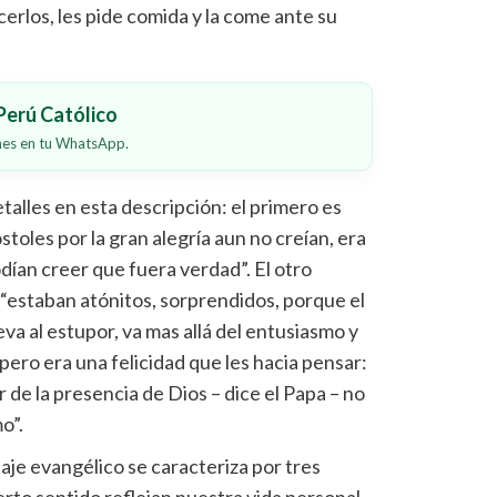
rlos, les pide comida y la come ante su
erú Católico
ones en tu WhatsApp.
alles en esta descripción: el primero es
stoles por la gran alegría aun no creían, era
odían creer que fuera verdad”. El otro
 “estaban atónitos, sorprendidos, porque el
va al estupor, va mas allá del entusiasmo y
, pero era una felicidad que les hacia pensar:
 de la presencia de Dios – dice el Papa – no
o”.
aje evangélico se caracteriza por tres
rto sentido reflejan nuestra vida personal