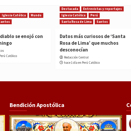
Destacada
Entrevistas y reportajes
Iglesia Católica
Mundo
Iglesia Católica
Perú
Santos
Santa Rosa de Lima
Santos
diablo se enojó con
Datos más curiosos de ‘Santa
mingo
Rosa de Lima’ que muchos
desconocían
cos
Perú Católico
Redacción Central
hace 1 día en Perú Católico
Bendición Apostólica
C