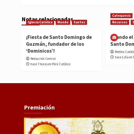
Catequesis
Notas relacionadas
Iglesia Católica
Mundo
Santos
Recursos
¡Fiesta de Santo Domingo de
Cuando el 
Guzmán, fundador de los
Santo Do
‘Dominicos’!
Medios Católi
hace 1 día en 
Redacción Central
hace 7 horas en Perú Católico
Premiación