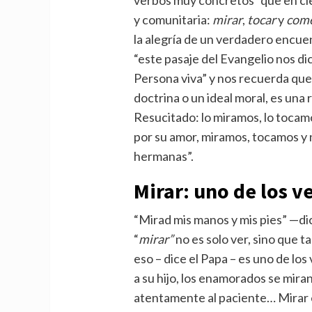
y comunitaria:
mirar
,
tocar
y
com
la alegría de un verdadero encue
“este pasaje del Evangelio nos di
Persona viva” y nos recuerda que 
doctrina o un ideal moral, es una r
Resucitado: lo miramos, lo tocam
por su amor, miramos, tocamos y
hermanas”.
Mirar: uno de los v
“Mirad mis manos y mis pies” —di
“
mirar”
no es solo ver, sino que t
eso – dice el Papa – es uno de lo
a su hijo, los enamorados se mir
atentamente al paciente… Mirar e