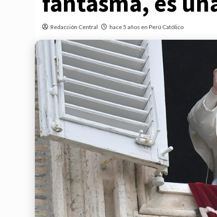
fantasma, es un
Redacción Central
hace 5 años en Perú Católico