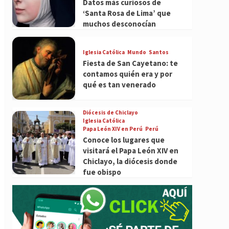
Datos más curiosos de
‘Santa Rosa de Lima’ que
muchos desconocían
Iglesia Católica
Mundo
Santos
Fiesta de San Cayetano: te
contamos quién era y por
qué es tan venerado
Diócesis de Chiclayo
Iglesia Católica
Papa León XIV en Perú
Perú
Conoce los lugares que
visitará el Papa León XIV en
Chiclayo, la diócesis donde
fue obispo