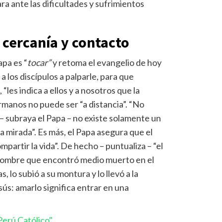
ara ante las dificultades y sufrimientos
 cercanía y contacto
apa es “
tocar”
y retoma el evangelio de hoy
 a los discípulos a palparle, para que
les indica a ellos y a nosotros que la
rmanos no puede ser “a distancia”. “No
a – subraya el Papa – no existe solamente un
la mirada”. Es más, el Papa asegura que el
partir la vida”. De hecho – puntualiza – “el
 hombre que encontró medio muerto en el
s, lo subió a su montura y lo llevó a la
ús: amarlo significa entrar en una
.
erú Católico"