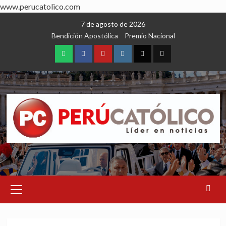
www.perucatolico.com
Skip
7 de agosto de 2026
to
Bendición Apostólica
Premio Nacional
content
WhatsApp
Facebook
Youtube
Instagram
X
TikTok
Primary
Menu