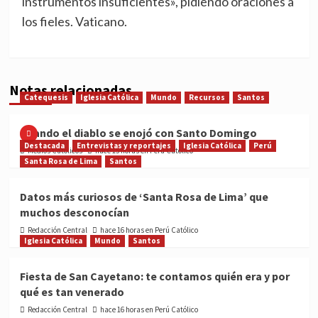
instrumentos insuficientes», pidiendo oraciones a
los fieles. Vaticano.
Notas relacionadas
Catequesis
Iglesia Católica
Mundo
Recursos
Santos
Cuando el diablo se enojó con Santo Domingo
Destacada
Entrevistas y reportajes
Iglesia Católica
Perú
Medios Católicos
hace 15 horas en Perú Católico
Santa Rosa de Lima
Santos
Datos más curiosos de ‘Santa Rosa de Lima’ que
muchos desconocían
Redacción Central
hace 16 horas en Perú Católico
Iglesia Católica
Mundo
Santos
Fiesta de San Cayetano: te contamos quién era y por
qué es tan venerado
Redacción Central
hace 16 horas en Perú Católico