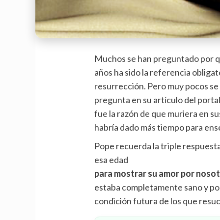
Muchos se han preguntado por qu
años ha sido la referencia obligat
resurrección. Pero muy pocos s
pregunta en su artículo del porta
fue la razón de que muriera en sus
habría dado más tiempo para enseñ
Pope recuerda la triple respuest
esa edad
para mostrar su amor por nosotr
estaba completamente sano y porq
condición futura de los que resuci