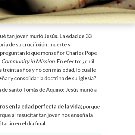
é tan joven murió Jesús. La edad de 33
oria de su crucifixión, muerte y
e preguntan lo que monseñor Charles Pope
l
Community in Mission
. En efecto: ¿cuál
 treinta años y no con más edad, lo cual le
ar y consolidar la doctrina de su Iglesia?
a de santo Tomás de Aquino: Jesús murió a
os en la edad perfecta de la vida;
porque
ue al resucitar tan joven nos enseña la
tarán en el día final.