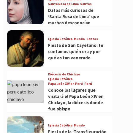
Santa Rosa de Lima
Santos
Datos más curiosos de
‘Santa Rosa de Lima’ que
muchos desconocían
Iglesia Católica
Mundo
Santos
Fiesta de San Cayetano: te
contamos quién era y por
qué es tan venerado
Diócesis de Chiclayo
Iglesia Católica
Papa León XIV en Perú
Perú
Conoce los lugares que
visitará el Papa León XIV en
Chiclayo, la diócesis donde
fue obispo
Iglesia Católica
Mundo
Fiesta de la ‘Transfiguración