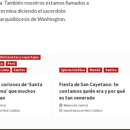
ida. También nosotros estamos llamados a
termina diciendo el sacerdote
 arquidiócesis de Washington.
Entrevistas y reportajes
ca
Perú
e Lima
Santos
Iglesia Católica
Mundo
Santos
 curiosos de ‘Santa
Fiesta de San Cayetano: te
ima’ que muchos
contamos quién era y por qué
ían
es tan venerado
ntral
Redacción Central
en Perú Católico
hace 6 horas en Perú Católico