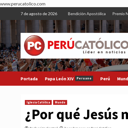
www.perucatolico.com
Skip
7 de agosto de 2026
Bendición Apostólica
Premio N
to
content
Portada
Papa León XIV
Perú
Mun
Peruano
Iglesia Católica
Mundo
¿Por qué Jesús m