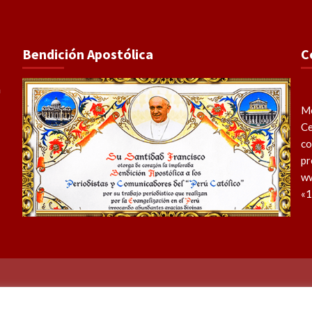
Bendición Apostólica
C
Me
Ce
co
pr
ww
«1