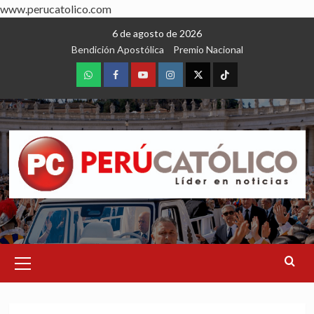
www.perucatolico.com
Skip
6 de agosto de 2026
to
Bendición Apostólica
Premio Nacional
content
WhatsApp
Facebook
Youtube
Instagram
X
TikTok
Primary
Menu