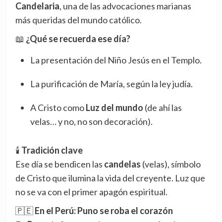
Candelaria
, una de las advocaciones marianas
más queridas del mundo católico.
📖
¿Qué se recuerda ese día?
La presentación del Niño Jesús en el Templo.
La purificación de María, según la ley judía.
A Cristo como
Luz del mundo
(de ahí las
velas… y no, no son decoración).
🕯️
Tradición clave
Ese día se bendicen las
candelas
(velas), símbolo
de Cristo que ilumina la vida del creyente. Luz que
no se va con el primer apagón espiritual.
🇵🇪
En el Perú: Puno se roba el corazón