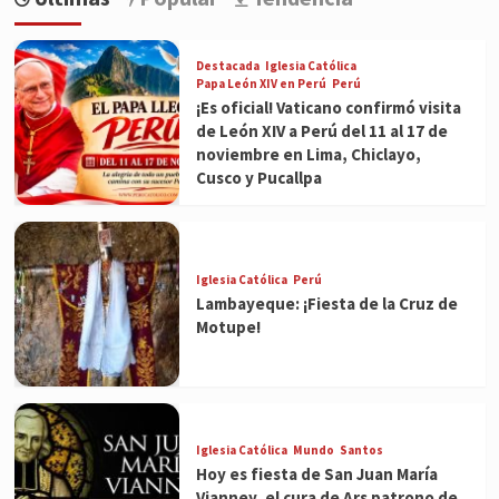
Destacada
Iglesia Católica
Papa León XIV en Perú
Perú
¡Es oficial! Vaticano confirmó visita
de León XIV a Perú del 11 al 17 de
noviembre en Lima, Chiclayo,
Cusco y Pucallpa
Iglesia Católica
Perú
Lambayeque: ¡Fiesta de la Cruz de
Motupe!
Iglesia Católica
Mundo
Santos
Hoy es fiesta de San Juan María
Vianney, el cura de Ars patrono de