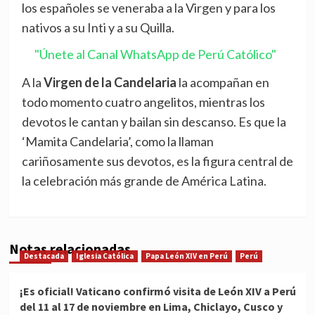
los españoles se veneraba a la Virgen y para los
nativos a su Inti y a su Quilla.
"Únete al Canal WhatsApp de Perú Católico"
A la
Virgen de la Candelaria
la acompañan en
todo momento cuatro angelitos, mientras los
devotos le cantan y bailan sin descanso. Es que la
‘Mamita Candelaria’, como la llaman
cariñosamente sus devotos, es la figura central de
la celebración más grande de América Latina.
Notas relacionadas
Destacada
Iglesia Católica
Papa León XIV en Perú
Perú
¡Es oficial! Vaticano confirmó visita de León XIV a Perú
del 11 al 17 de noviembre en Lima, Chiclayo, Cusco y